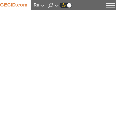
GECID.com
ru
Новости
Видео
Обзоры
Цифровая индустрия
Процессоры
Оперативная память
Материнские платы
Видеокарты
Системы охлаждения
Накопители
Корпуса
Источники питания
Мультимедиа
Цифровое фото и видео
Мониторы