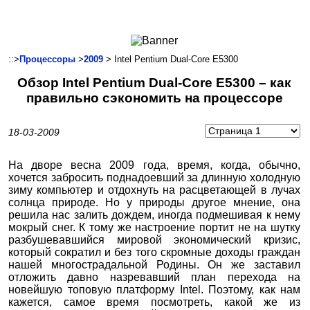
Ноутбуки и Планшеты
Смартфоны
Коммуникации
::>
Процессоры
>
2009
> Intel Pentium Dual-Core E5300
Периферия
Обзор Intel Pentium Dual-Core E5300 – как
Автоэлектроника
правильно сэкономить на процессоре
Программное обеспечение
Игры
18-03-2009
На дворе весна 2009 года, время, когда, обычно,
хочется забросить поднадоевший за длинную холодную
зиму компьютер и отдохнуть на расцветающей в лучах
солнца природе. Но у природы другое мнение, она
решила нас залить дождем, иногда подмешивая к нему
мокрый снег. К тому же настроение портит не на шутку
разбушевавшийся мировой экономический кризис,
который сократил и без того скромные доходы граждан
нашей многострадальной Родины. Он же заставил
отложить давно назревавший план перехода на
новейшую топовую платформу Intel. Поэтому, как нам
кажется, самое время посмотреть, какой же из