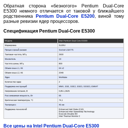
Обратная сторона «безногого» Pentium Dual-Core
Е5300 немного отличается от таковой у ближайшего
родственника
Pentium Dual-Core Е5200
, виной тому
разные ревизии ядер процессоров.
Спецификация Pentium Dual-Core E5300
Модель
Intel Pentium Dual-Core E5300
Маркировка
SLB9U
Процессорный разъем
Socket LGA775
Тактовая частота, МГц
2600
Множитель
13
Частота шины, МГц
800
Объем кэша L1, Кб
64 x2
Объем кэша L2, Кб
2048
Ядро
Wolfdale
Количество ядер
2
Поддержка инструкций
MMX, SSE, SSE2, SSE3, SSSE3, EM64T
Напряжение питания, В
0,85-1,3625
Рассеиваемая мощность, Вт
65
Критическая температура, °C
74,1
Техпроцесс
45 нм
Поддержка технологий
Enhanced Halt State (C1E)
Enhanced Intel Speedstep Technology
Execute Disable Bit
Intel Thermal Monitor 2
Все цены на Intel Pentium Dual-Core E5300