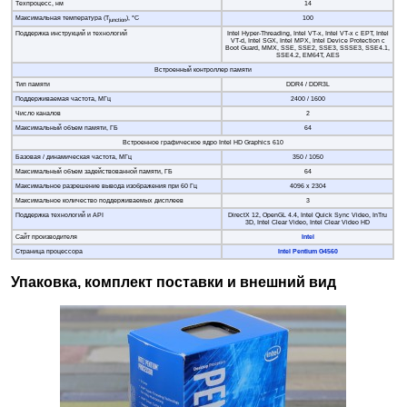
Техпроцесс, нм
14
Максимальная температура (T
), °С
100
junction
Поддержка инструкций и технологий
Intel Hyper-Threading, Intel VT-x, Intel VT-x с EPT, Intel
VT-d, Intel SGX, Intel MPX, Intel Device Protection с
Boot Guard, MMX, SSE, SSE2, SSE3, SSSE3, SSE4.1,
SSE4.2, EM64T, AES
Встроенный контроллер памяти
Тип памяти
DDR4 / DDR3L
Поддерживаемая частота, МГц
2400 / 1600
Число каналов
2
Максимальный объем памяти, ГБ
64
Встроенное графическое ядро Intel HD Graphics 610
Базовая / динамическая частота, МГц
350 / 1050
Максимальный объем задействованной памяти, ГБ
64
Максимальное разрешение вывода изображения при 60 Гц
4096 х 2304
Максимальное количество поддерживаемых дисплеев
3
Поддержка технологий и API
DirectX 12, OpenGL 4.4, Intel Quick Sync Video, InTru
3D, Intel Clear Video, Intel Clear Video HD
Сайт производителя
Intel
Страница процессора
Intel Pentium G4560
Упаковка, комплект поставки и внешний вид