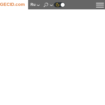
GECID.com
ru
Новости
Видео
Обзоры
Цифровая индустрия
Процессоры
Оперативная память
Материнские платы
Видеокарты
Системы охлаждения
Накопители
Корпуса
Источники питания
Мультимедиа
Цифровое фото и видео
Мониторы