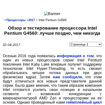
Ноутбуки и Планшеты
Смартфоны
Коммуникации
::>
Процессоры
>
2017
> Intel Pentium G4560
Периферия
Обзор и тестирование процессора Intel
Автоэлектроника
Pentium G4560: лучше поздно, чем никогда
Программное обеспечение
Игры
02-04-2017
Осенью 2016 года появилась
информация о том
, что
один из новых процессоров серии Intel Pentium
поколения Intel Kaby Lake впервые получит поддержку
технологии Intel Hyper-Threading, то есть сможет
обрабатывать четыре потока данных при двух
физических ядрах. Затем
нам сообщили
, что этим
будут отличаться все новые представители данной
серии. Было даже мнение, что таким образом компания
Intel готовится усилить свои позиции в начальном
сегменте от возможной конкуренции с
микроархитектурой AMD Zen и процессорами на ее
основе. Однако проведенный нами
геймплейный цикл