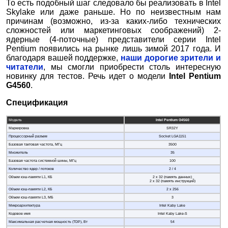
То есть подобный шаг следовало бы реализовать в Intel
Skylake или даже раньше. Но по неизвестным нам
причинам (возможно, из-за каких-либо технических
сложностей или маркетинговых соображений) 2-
ядерные (4-поточные) представители серии Intel
Pentium появились на рынке лишь зимой 2017 года. И
благодаря вашей поддержке,
наши дорогие зрители и
читатели
, мы смогли приобрести столь интересную
новинку для тестов. Речь идет о модели
Intel
Pentium
G
4560
.
Спецификация
Модель
Intel
Pentium
G
4560
Маркировка
SR32Y
Процессорный разъем
Socket LGA1151
Базовая тактовая частота, МГц
3500
Множитель
35
Базовая частота системной шины, МГц
100
Количество ядер / потоков
2 / 4
Объем кэш-памяти L1, КБ
2 х 32 (память данных)
2 х 32 (память инструкций)
Объем кэш-памяти L2, КБ
2 x 256
Объем кэш-памяти L3, МБ
3
Микроархитектура
Intel Kaby Lake
Кодовое имя
Intel Kaby Lake-S
Максимальная расчетная мощность (TDP), Вт
54