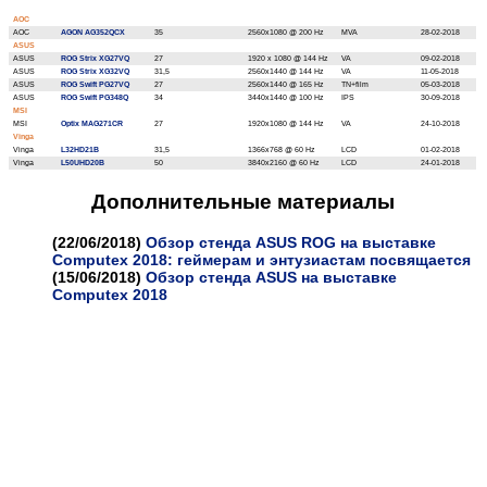
AOC
AOC
AGON AG352QCX
35
2560х1080 @ 200 Hz
MVA
28-02-2018
ASUS
ASUS
ROG Strix XG27VQ
27
1920 х 1080 @ 144 Hz
VA
09-02-2018
ASUS
ROG Strix XG32VQ
31,5
2560х1440 @ 144 Hz
VA
11-05-2018
ASUS
ROG Swift PG27VQ
27
2560х1440 @ 165 Hz
TN+film
05-03-2018
ASUS
ROG Swift PG348Q
34
3440х1440 @ 100 Hz
IPS
30-09-2018
MSI
MSI
Optix MAG271CR
27
1920х1080 @ 144 Hz
VA
24-10-2018
Vinga
Vinga
L32HD21B
31,5
1366х768 @ 60 Hz
LCD
01-02-2018
Vinga
L50UHD20B
50
3840х2160 @ 60 Hz
LCD
24-01-2018
Дополнительные материалы
(22/06/2018)
Обзор стенда ASUS ROG на выставке
Computex 2018: геймерам и энтузиастам посвящается
(15/06/2018)
Обзор стенда ASUS на выставке
Computex 2018