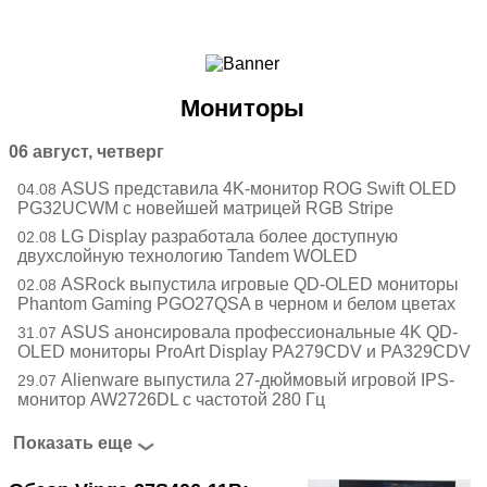
Ноутбуки и Планшеты
Смартфоны
Коммуникации
Мониторы
Периферия
Автоэлектроника
06 август, четверг
Программное обеспечение
ASUS представила 4K-монитор ROG Swift OLED
04.08
Игры
PG32UCWM с новейшей матрицей RGB Stripe
LG Display разработала более доступную
02.08
двухслойную технологию Tandem WOLED
ASRock выпустила игровые QD-OLED мониторы
02.08
Phantom Gaming PGO27QSA в черном и белом цветах
ASUS анонсировала профессиональные 4K QD-
31.07
OLED мониторы ProArt Display PA279CDV и PA329CDV
Alienware выпустила 27-дюймовый игровой IPS-
29.07
монитор AW2726DL с частотой 280 Гц
Показать еще