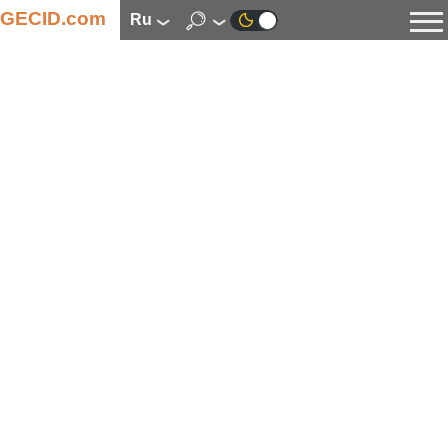
GECID.com
ru
Новости
Видео
Обзоры
Цифровая индустрия
Процессоры
Оперативная память
Материнские платы
Видеокарты
Системы охлаждения
Накопители
Корпуса
Источники питания
Мультимедиа
Цифровое фото и видео
Мониторы