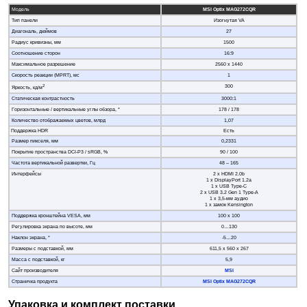
Модель
MSI Optix MAG272CQR
Тип панели
Изогнутая VA
Диагональ, дюймов
27
Радиус кривизны, мм
1500
Соотношение сторон
16:9
Максимальное разрешение
2560 x 1440
Скорость реакции (MPRT), мс
1
2
300
Яркость, кд/м
Статическая контрастность
3000:1
Горизонтальные / вертикальные углы обзора, °
178 / 178
Количество отображаемых цветов, млрд
1,07
Поддержка HDR
Есть
Размер пикселя, мм
0,2331
Покрытие пространства DCI-P3 / sRGB, %
90 / 100
Частота вертикальной развертки, Гц
48 – 165
Интерфейсы
2 х HDMI 2.0b
1 x DisplayPort 1.2a
1 x USB Type-C
2 х USB 3.2 Gen 1 Type-A
1 x 3,5-мм аудио
1 х замок Kensington
Поддержка кронштейна VESA, мм
100 x 100
Регулировка экрана по высоте, мм
0…130
Наклон экрана, °
-5…20
Размеры с подставкой, мм
611,5 х 560 х 267
Масса с подставкой, кг
5,9
Сайт производителя
MSI
Страничка продукта
MSI Optix MAG272CQR
Упаковка и комплект поставки