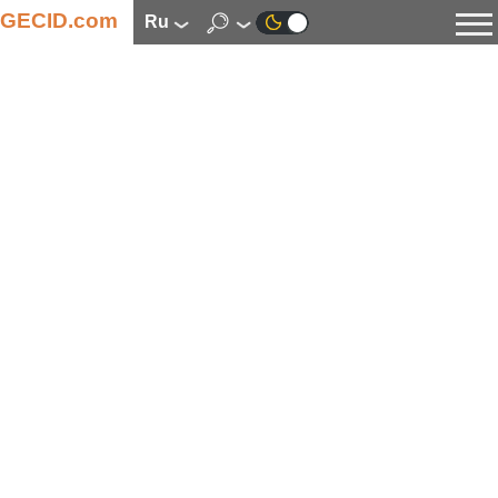
GECID.com
ru
Новости
Видео
Обзоры
Цифровая индустрия
Процессоры
Оперативная память
Материнские платы
Видеокарты
Системы охлаждения
Накопители
Корпуса
Источники питания
Мультимедиа
Цифровое фото и видео
Мониторы