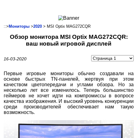
Ноутбуки и Планшеты
Смартфоны
Коммуникации
::>
Мониторы
>
2020
> MSI Optix MAG272CQR
Периферия
Обзор монитора MSI Optix MAG272CQR:
Автоэлектроника
ваш новый игровой дисплей
Программное обеспечение
Игры
16-03-2020
Первые игровые мониторы обычно создавали на
основе быстрых TN-панелей, жертвуя при этом
качеством цветопередачи и углами обзора. Но за
несколько лет все изменилось. Теперь большинство
геймеров не хочет идти на компромиссы в вопросе
качества изображения. И высокий уровень конкуренции
среди производителей обеспечивает нам такую
возможность.