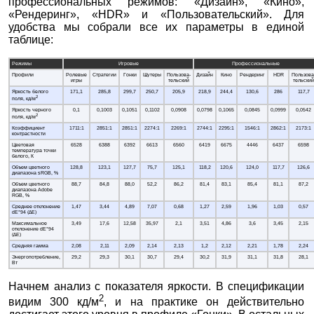
профессиональных режимов: «Дизайн», «Кино»,
«Рендеринг», «HDR» и «Пользовательский». Для
удобства мы собрали все их параметры в единой
таблице:
Режимы
Игровые
Профессиональные
Профили
Ролевые
Стратегии
Гонки
Шутеры
Пользова-
Дизайн
Кино
Рендеринг
HDR
Пользова
игры
тельский
тельский
Яркость белого
171,1
285,8
299,7
250,7
205,9
218,9
244,4
130,6
286
117,7
2
поля, кд/м
Яркость черного
0,1
0,1003
0,1051
0,1102
0,0908
0,0798
0,1065
0,0845
0,0999
0,0542
2
поля, кд/м
Коэффициент
1711:1
2851:1
2851:1
2274:1
2269:1
2744:1
2295:1
1546:1
2862:1
2173:1
контрастности
Цветовая
6528
6388
6392
6613
6560
6419
6675
4446
6437
6598
температура точки
белого, К
Объем цветного
128,8
123,1
127,7
75,7
125,1
118,2
120,6
124,0
117,7
126,6
диапазона sRGB, %
Объем цветного
88,7
84,8
88,0
52,2
86,2
81,4
83,1
85,4
81,1
87,2
диапазона Adobe
RGB, %
Среднее отклонение
1,47
3,44
4,89
7,07
0,68
1,27
2,59
1,96
1,03
0,57
dE*94 (∆E)
Максимальное
3,49
17,6
12,58
35,97
2,1
3,51
4,86
3,6
3,45
2,15
отклонение dE*94
(∆E)
Средняя гамма
2,08
2,11
2,09
2,14
2,13
1,2
2,12
2,21
1,78
2,24
Энергопотребление,
29,2
29,3
30,1
30,7
29,4
30,2
31,9
31,1
31,8
28,1
Вт
Начнем анализ с показателя яркости. В спецификации
2
видим 300 кд/м
, и на практике он действительно