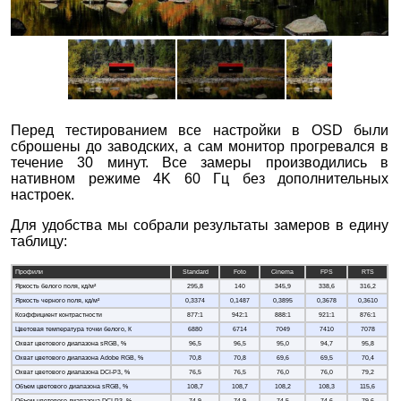
Перед тестированием все настройки в OSD были
сброшены до заводских, а сам монитор прогревался в
течение 30 минут. Все замеры производились в
нативном режиме 4K 60 Гц без дополнительных
настроек.
Для удобства мы собрали результаты замеров в едину
таблицу:
Профили
Standard
Foto
Cinema
FPS
RTS
Яркость белого поля, кд/м²
295,8
140
345,9
338,6
316,2
Яркость черного поля, кд/м²
0,3374
0,1487
0,3895
0,3678
0,3610
Коэффициент контрастности
877:1
942:1
888:1
921:1
876:1
Цветовая температура точки белого, К
6880
6714
7049
7410
7078
Охват цветового диапазона sRGB, %
96,5
96,5
95,0
94,7
95,8
Охват цветового диапазона Adobe RGB, %
70,8
70,8
69,6
69,5
70,4
Охват цветового диапазона DCI-P3, %
76,5
76,5
76,0
76,0
79,2
Объем цветового диапазона sRGB, %
108,7
108,7
108,2
108,3
115,6