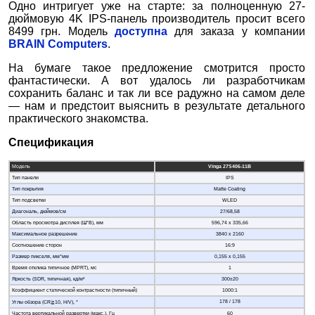
Одно интригует уже на старте: за полноценную 27-
дюймовую 4K IPS-панель производитель просит всего
8499 грн. Модель
доступна
для заказа у компании
BRAIN Computers
.
На бумаге такое предложение смотрится просто
фантастически. А вот удалось ли разработчикам
сохранить баланс и так ли все радужно на самом деле
— нам и предстоит выяснить в результате детального
практического знакомства.
Спецификация
Модель
Vinga 27S4
06-11B
Тип панели
IPS
Тип покрытия
Matte Coating
Тип подсветки
WLED
Диагональ, дюймов/см
27/68,58
Область просмотра дисплея (Ш*В), мм
596,74 х 335,66
Максимальное разрешение
3840 х 2160
Соотношение сторон
16:9
Размер пикселя, мм*мм
0,155 х 0,155
Время отклика типичное (MPRT), мс
1
Яркость (SDR, типичная), кд/м²
300±20
Коэффициент статической контрастности (типичный)
1000:1
178 / 178
Углы обзора (CR≧10, H/V), °
Частота вертикальной развертки (макс.), Гц
60