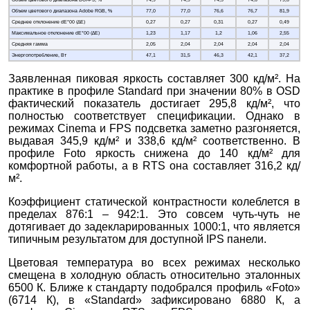
Объем цветового диапазона DCI-P3, %
74,9
74,9
74,5
74,6
79,6
Объем цветового диапазона Adobe RGB, %
77,0
77,0
76,6
76,7
81,9
Среднее отклонение dE*00 (∆E)
0,27
0,27
0,31
0,27
0,49
Максимальное отклонение dE*00 (∆E)
1,23
1,17
1,2
1,06
2,55
Средняя гамма
2,05
2,04
2,04
2,04
2,04
Энергопотребление, Вт
47,1
31,5
46,3
42,1
37,2
Заявленная пиковая яркость составляет 300 кд/м². На
практике в профиле Standard при значении 80% в OSD
фактический показатель достигает 295,8 кд/м², что
полностью соответствует спецификации. Однако в
режимах Cinema и FPS подсветка заметно разгоняется,
выдавая 345,9 кд/м² и 338,6 кд/м² соответственно. В
профиле Foto яркость снижена до 140 кд/м² для
комфортной работы, а в RTS она составляет 316,2 кд/
м².
Коэффициент статической контрастности колеблется в
пределах 876:1 – 942:1. Это совсем чуть-чуть не
дотягивает до задекларированных 1000:1, что является
типичным результатом для доступной IPS панели.
Цветовая температура во всех режимах несколько
смещена в холодную область относительно эталонных
6500 К. Ближе к стандарту подобрался профиль «Foto»
(6714 К), в «Standard» зафиксировано 6880 К, а