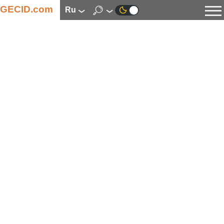
GECID.com
ru
Новости
Видео
Обзоры
Цифровая индустрия
Процессоры
Оперативная память
Материнские платы
Видеокарты
Системы охлаждения
Накопители
Корпуса
Источники питания
Мультимедиа
Цифровое фото и видео
Мониторы