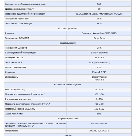
Количество отображаемых цветов млн.
16,7
Цветовое покрытие sRGB, %
99
Поддержка адаптивной синхронизации
VESA Adaptive Sync / AMD FreeSync / G-Sync
Технология Flicker-free
Есть
Технология Low Blue Light
Есть
Игровые функции:
Режимы
Стандарт / Фото / Кино / FPS / RTS
Технология HDR/MPRT
Есть/ Есть
Видеофункции:
Технология Overdrive
Есть
Выбор цветовой температуры
Есть (4 режима)
Поддержка HDCP
Есть, 2.2
Технология VRR
Есть (Adaptive-Sync)
Фильтр синего света
есть
Динамики
Есть, (2 Вт*2)
Интерфейсы
DisplayPort х2
HDMI х 2
Особенности конструкции:
Наклон экрана (Tilt), °
-5…+15
Поворот в горизонтальной плоскости, °
+30…-30
Регулировка высоты, мм:
0…150
Поворот в вертикальной плоскости (Pivot), °
+90…-90
Настенный крепеж VESA, мм
100 х 100
Замок Кенсингтон
есть
Энергопотребление:
Энергопотребление в выключенном состоянии / состоянии
<0,3 / <0,5 / <39
ожидания / номинальное, Вт
Напряжение
100-240 В, 50/60 Гц
Размеры: