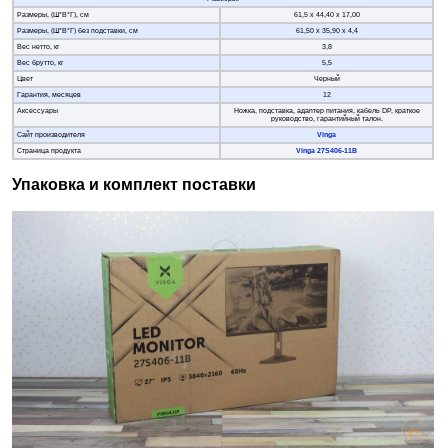
Размеры, (Ш*В*Г), см
61,5 х 44,40 х 17,00
Размеры, (Ш*В*Г) без подставки, см
61,50 х 35,90 х 4,4
Вес нетто, кг
3,8
Вес брутто, кг
5,5
Цвет
Черный
Гарантия, месяцев
12
Аксессуары
Ножка, подставка, адаптер питания, кабель DP, краткое
руководство, гарантийный талон.
Сайт производителя
Vinga
Страница продукта
Vinga 27S406-11B
Упаковка и комплект поставки