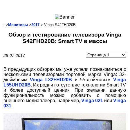
Ноутбуки и Планшеты
Смартфоны
Коммуникации
::>
Мониторы
>
2017
> Vinga S42FHD20B
Периферия
Обзор и тестирование телевизора Vinga
Автоэлектроника
S42FHD20B: Smart TV в массы
Программное обеспечение
Игры
28-07-2017
В предыдущих обзорах мы уже успели познакомиться с
несколькими телевизорами торговой марки Vinga: 32-
дюймовым
Vinga L32FHD20B
и 55-дюймовым
Vinga
L55UHD20B
. Их роднит отсутствие технологии Smart TV
и более доступный ценник. При желании данную
функциональность можно добавить с помощью
внешнего медиаплеера, например,
Vinga 021
или
Vinga
031
.