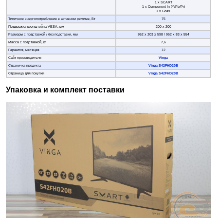
1 х SCART
1 х Component In (Y/Pb/Pr)
1 x Coax
Типичное энергопотребление в активном режиме, Вт
75
Поддержка кронштейна VESA, мм
200 х 200
Размеры с подставкой / без подставки, мм
952 х 203 х 598 / 952 х 83 х 554
Масса с подставкой, кг
7,6
Гарантия, месяцев
12
Сайт производителя
Vinga
Страничка продукта
Vinga S42FHD20B
Страница для покупки
Vinga S42FHD20B
Упаковка и комплект поставки