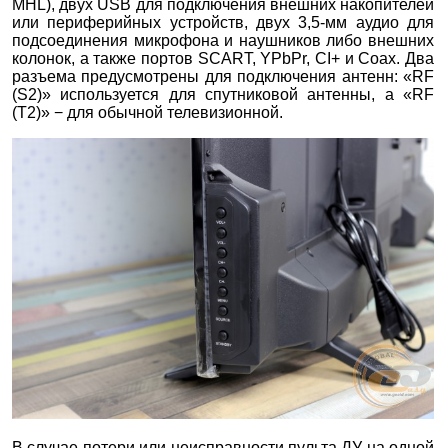
MHL), двух USB для подключения внешних накопителей
или периферийных устройств, двух 3,5-мм аудио для
подсоединения микрофона и наушников либо внешних
колонок, а также портов SCART, YPbPr, CI+ и Coax. Два
разъема предусмотрены для подключения антенн: «RF
(S2)» используется для спутниковой антенны, а «RF
(T2)» − для обычной телевизионной.
В случае потери или неисправности пульта ДУ на одной