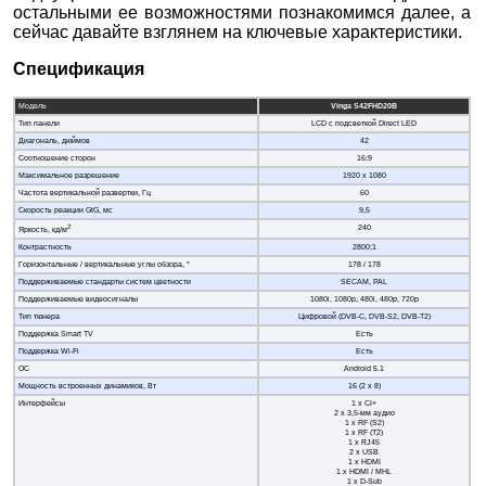
остальными ее возможностями познакомимся далее, а
сейчас давайте взглянем на ключевые характеристики.
Спецификация
Модель
Vinga S42FHD20B
Тип панели
LCD с подсветкой Direct LED
Диагональ, дюймов
42
Соотношение сторон
16:9
Максимальное разрешение
1920 х 1080
Частота вертикальной развертки, Гц
60
Скорость реакции GtG, мс
9,5
2
240
Яркость, кд/м
Контрастность
2800:1
Горизонтальные / вертикальные углы обзора, °
178 / 178
Поддерживаемые стандарты систем цветности
SECAM, PAL
Поддерживаемые видеосигналы
1080i, 1080p, 480i, 480p, 720p
Тип тюнера
Цифровой (DVB-C, DVB-S2, DVB-T2)
Поддержка Smart TV
Есть
Поддержка Wi-Fi
Есть
ОС
Android 5.1
Мощность встроенных динамиков, Вт
16 (2 x 8)
Интерфейсы
1 x CI+
2 x 3,5-мм аудио
1 х RF (S2)
1 х RF (T2)
1 x RJ45
2 х USB
1 х HDMI
1 x HDMI / MHL
1 х D-Sub