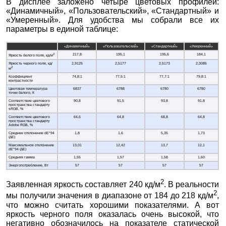
В дисплее заложено четыре цветовых профилей:
«Динамичный», «Пользовательский», «Стандартный» и
«Умеренный». Для удобства мы собрали все их
параметры в единой таблице:
«Динамичный»
«Пользовательский»
«Стандартный»
«Умеренный»
2
217,8
195,1
195,6
184,1
Яркость белого поля, кд/м
Яркость черного поля, кд/
2,9125
2,5177
2,5173
2,3085
2
м
Коэффициент
74,8:1
77,5:1
77,7:1
79,8:1
контрастности
Цветовая температура
6837
6788
6780
6780
точки белого, К
Соответствие цветового
90,8
91,5
93,8
91,8
пространства стандарту
sRGB, %
Соответствие цветового
64,6
64,8
68,8
64,8
пространства стандарту
Adobe RGB, %
Среднее отклонение dE*94
1,8
1,6
5,35
1,73
(∆E)
Максимальное отклонение
13,01
12,42
13,7
12,1
dE*94 (∆E)
Средняя гамма
1,55
1,57
1,58
1,60
Энергопотребление, Вт
57
57
57
57
2
Заявленная яркость составляет 240 кд/м
. В реальности
2
мы получили значения в диапазоне от 184 до 218 кд/м
,
что можно считать хорошими показателями. А вот
яркость черного поля оказалась очень высокой, что
негативно обозначилось на показателе статической