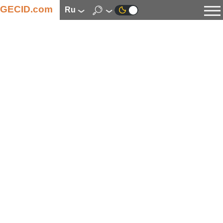
GECID.com
ru
Новости
Видео
Обзоры
Цифровая индустрия
Процессоры
Оперативная память
Материнские платы
Видеокарты
Системы охлаждения
Накопители
Корпуса
Источники питания
Мультимедиа
Цифровое фото и видео
Мониторы