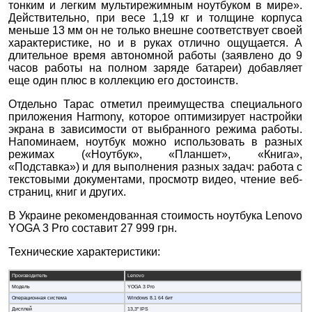
тонким и легким мультирежимным ноутбуком в мире».
Действительно, при весе 1,19 кг и толщине корпуса
меньше 13 мм он не только внешне соответствует своей
характеристике, но и в руках отлично ощущается. А
длительное время автономной работы (заявлено до 9
часов работы на полном заряде батареи) добавляет
еще один плюс в коллекцию его достоинств.
Отдельно Тарас отметил преимущества специального
приложения Harmony, которое оптимизирует настройки
экрана в зависимости от выбранного режима работы.
Напоминаем, ноутбук можно использовать в разных
режимах («Ноутбук», «Планшет», «Книга»,
«Подставка») и для выполнения разных задач: работа с
текстовыми документами, просмотр видео, чтение веб-
страниц, книг и других.
В Украине рекомендованная стоимость ноутбука Lenovo
YOGA 3 Pro составит 27 999 грн.
Технические характеристики:
Производитель
Lenovo
Модель
YOGA 3 Pro
Операционная система
Windows 8.1 64 бит
Дисплей
13,3" IPS