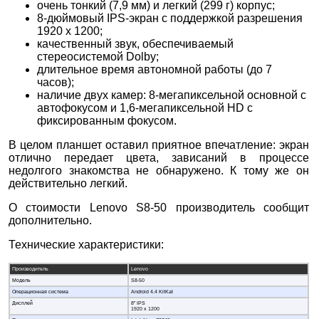
очень тонкий (7,9 мм) и легкий (299 г) корпус;
8-дюймовый IPS-экран с поддержкой разрешения
1920 х 1200;
качественный звук, обеспечиваемый
стереосистемой Dolby;
длительное время автономной работы (до 7
часов);
наличие двух камер: 8-мегапиксельной основной с
автофокусом и 1,6-мегапиксельной HD с
фиксированным фокусом.
В целом планшет оставил приятное впечатление: экран
отлично передает цвета, зависаний в процессе
недолгого знакомства не обнаружено. К тому же он
действительно легкий.
О стоимости Lenovo S8-50 производитель сообщит
дополнительно.
Технические характеристики:
Производитель
Lenovo
Модель
S8-50
Операционная система
Android 4.4 KitKat
Дисплей
8” IPS
1920 х 1200