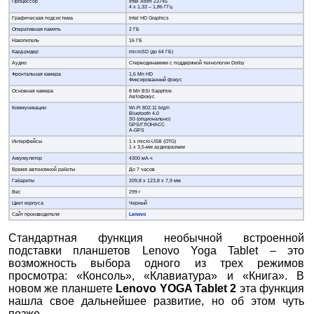
Процессор
Intel Atom Z3745
4 x 1,33 – 1,86 ГГц
Графическая подсистема
Intel HD Graphics
Оперативная память
2 ГБ
Накопитель
16 ГБ
Кард-ридер
microSD (до 64 ГБ)
Аудио
Стереодинамики с поддержкой технологии Dolby
Фронтальная камера
1,6 Мп HD
Фиксированный фокус
Основная камера
8 Мп BSI Sapphire
Автофокус
Коммуникации
Wi-Fi 802.11 b/g/n
Bluetooth 4.0
3G (опционально)
GPS/ГЛОНАСС
A-GPS
Интерфейсы
1 x micro-USB (OTG)
1 x 3,5-мм аудиоразъем
Аккумулятор
4300 мА·ч
Время автономной работы
До 7 часов
Габариты
209,8 х 123,8 х 7,9 мм
Вес
299 г
Цвет корпуса
Черный
Сайт производителя
Lenovo
Стандартная функция необычной встроенной
подставки планшетов Lenovo Yoga Tablet – это
возможность выбора одного из трех режимов
просмотра: «Консоль», «Клавиатура» и «Книга». В
новом же планшете
Lenovo
YOGA
Tablet
2
эта функция
нашла свое дальнейшее развитие, но об этом чуть
позже.