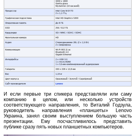
3200 x 1800
Gorilla glass
Мультитач (10 касаний)
Процессор
Intel Core M-5Y70
2 х 1,1 ГГц
Графическая подсистема
Intel HD Graphics 5300
Оперативная память
До 8 ГБ
SSD
256 / 512 ГБ
Кард-ридер
SD / MMC / SDXC / SDHC
Фронтальная камера
HD
Аудио
Стереодинамики JBL (2 х 1,5 Вт)
2 х микрофона
Коммуникации
Wi-Fi 802.11 ac
Bluetooth 4.0
Gigabit Ethernet
Интерфейсы
2 x USB 3.0
1 x micro-HDMI
1 x 3,5-мм комбинированный аудиоразъем
Габариты
330 x 228 x 12,8 мм
Вес
1,19 кг
Цвет корпуса
Оранжевый / Золотой / Серебряный
Сайт производителя
Lenovo
И если первые три спикера представляли или саму
компанию в целом, или несколько устройств
соответствующего направления, то Виталий Годзула,
руководитель направления «планшеты» Lenovo
Украина, занял своим выступлением большую часть
презентации. Ему посчастливилось представить
публике сразу пять новых планшетных компьютеров.