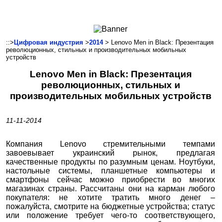
Ноутбуки и Планшеты
Смартфоны
Коммуникации
::>
Цифровая индустрия
>
2014
> Lenovo Men in Black: Презентация
революционных, стильных и производительных мобильных
Периферия
устройств
Автоэлектроника
Lenovo Men in Black: Презентация
Программное обеспечение
революционных, стильных и
Игры
производительных мобильных устройств
11-11-2014
Компания Lenovo стремительными темпами
завоевывает украинский рынок, предлагая
качественные продукты по разумным ценам. Ноутбуки,
настольные системы, планшетные компьютеры и
смартфоны сейчас можно приобрести во многих
магазинах страны. Рассчитаны они на карман любого
покупателя: не хотите тратить много денег –
пожалуйста, смотрите на бюджетные устройства; статус
или положение требует чего-то соответствующего,