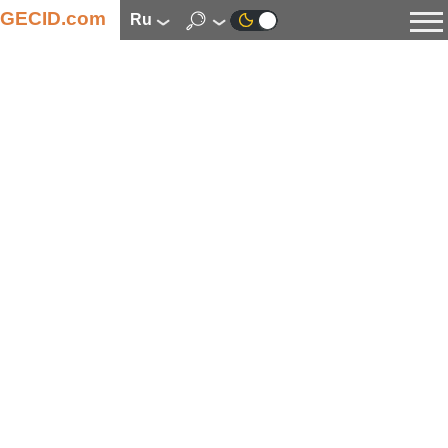
GECID.com
ru
Новости
Видео
Обзоры
Цифровая индустрия
Процессоры
Оперативная память
Материнские платы
Видеокарты
Системы охлаждения
Накопители
Корпуса
Источники питания
Мультимедиа
Цифровое фото и видео
Мониторы