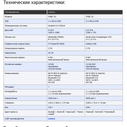
Технические характеристики:
Производитель
Lenovo
Модель
VIBE X2
VIBE Z2
SIM
1 x Micro-SIM
2 x Micro-SIM
Операционная система
Android 4.4 KitKat
Дисплей
5” IPS
5,5” IPS
1920 х 1080
1280 x 720
Процессор
MediaTek 6595m
Qualcomm Snapdragon 410
8 x 2,0 ГГц
4 x 1,2 ГГц
Графическая подсистема
IT PowerVR G600
Adreno 306
Оперативная память
2 ГБ
2 ГБ
Накопитель
32 ГБ
Фронтальная камера
5 Мп
8 Мп
Фиксированный фокус
Фиксированный фокус
Основная камера
13 Мп
13 Мп BSI
Автофокус
Автофокус
LED-вспышка
LED-вспышка
Коммуникации
Wi-Fi 802.11 b/g/n/ac
Wi-Fi 802.11 b/g/n/ac
Wi-Fi Hotspot
Wi-Fi Hotspot
Bluetooth 4.0
Bluetooth 4.0
GPS / A-GPS
GPS / A-GPS
4G LTE
4G LTE
FM-радио
+
Интерфейсы
1 x micro-USB
1 x micro-USB
1 x 3,5-мм аудиоразъем
1 x 3,5-мм аудиоразъем
Аккумулятор
2300 мА·ч
3000 мА·ч
Габариты
140,2 х 68,6 x 7,27 мм
148,5 х 76,4 x 7,8 мм
Вес
120 г
158 г
Цвет корпуса
Белый / Золотой / Красный / Темно-
Черный / Золотой / Титановый
серый
Сайт производителя
Lenovo