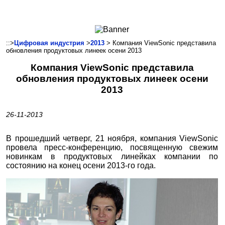
Ноутбуки и Планшеты
Смартфоны
Коммуникации
::>
Цифровая индустрия
>
2013
> Компания ViewSonic представила
обновления продуктовых линеек осени 2013
Периферия
Компания ViewSonic представила
Автоэлектроника
обновления продуктовых линеек осени
Программное обеспечение
2013
Игры
26-11-2013
В прошедший четверг, 21 ноября, компания ViewSonic
провела пресс-конференцию, посвященную свежим
новинкам в продуктовых линейках компании по
состоянию на конец осени 2013-го года.