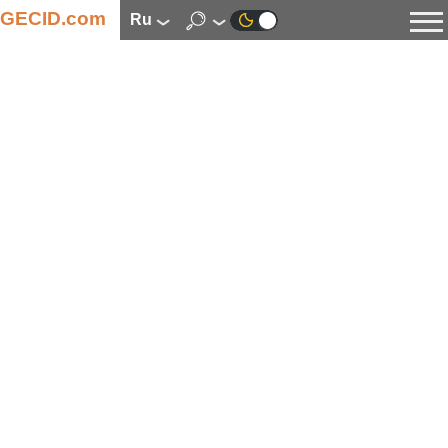
GECID.com
ru
Новости
Видео
Обзоры
Цифровая индустрия
Процессоры
Оперативная память
Материнские платы
Видеокарты
Системы охлаждения
Накопители
Корпуса
Источники питания
Мультимедиа
Цифровое фото и видео
Мониторы