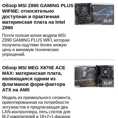
Обзор MSI Z890 GAMING PLUS
WIFI6E: относительно
доступная и практичная
22.07
материнская плата на Intel
Z890
Почти полная копия модели MSI
Z890 GAMING PLUS WIFI, которая
получила ощутимо более низкую
цену и минимум технических
упрощений.
Обзор MSI MEG X870E ACE
MAX: материнская плата,
являющаяся одним из
11.07
флагманов форм-фактора
ATX на AM5
Модель из премиального сегмента,
ориентированная на потребности
энтузиастов и предлагающая два
LAN-контроллера, пять слотов для
M.2-накопителей и 18+2+1-фазную