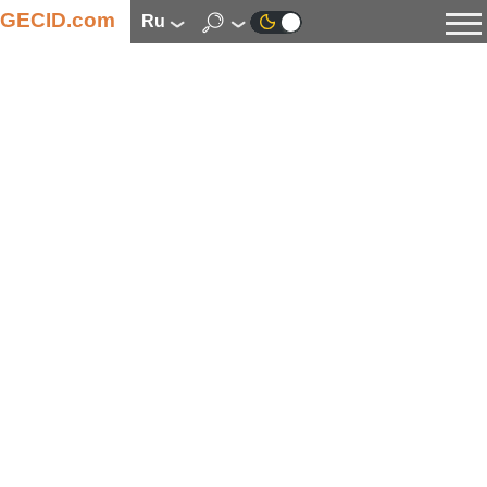
GECID.com
ru
Новости
Видео
Обзоры
Цифровая индустрия
Процессоры
Оперативная память
Материнские платы
Видеокарты
Системы охлаждения
Накопители
Корпуса
Источники питания
Мультимедиа
Цифровое фото и видео
Мониторы