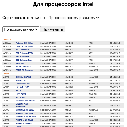
Для процессоров Intel
Сортировать статьи по:
ASRock
ASRock
Fatal1ty B85 Killer
Socket LGA1150
Intel B85
ATX
26-12-2013
ASRock
Fatal1ty Z87 Killer
Socket LGA1150
Intel Z87
ATX
30-12-2013
ASRock
Z87 Extreme4
Socket LGA1150
Intel Z87
ATX
29-06-2013
ASRock
Z87 Extreme4/TB4
Socket LGA1150
Intel Z87
ATX
10-09-2013
ASRock
Z87 Extreme6
Socket LGA1150
Intel Z87
ATX
19-08-2013
ASRock
Z87 Extreme9/ac
Socket LGA1150
Intel Z87
ATX
29-07-2013
ASRock
Z87E-ITX
Socket LGA1150
Intel Z87
Mini-ITX
03-10-2013
ASRock
Z87M Extreme4
Socket LGA1150
Intel Z87
microATX
12-07-2013
ASRock
Z87M OC Formula
Socket LGA1150
Intel Z87
microATX
06-09-2013
ASUS
ASUS
B85 VANGUARD
Socket LGA1150
Intel B85
microATX
14-10-2013
ASUS
B85-PLUS
Socket LGA1150
Intel B85
ATX
13-11-2013
ASUS
GRYPHON Z87
Socket LGA1150
Intel Z87
microATX
14-06-2013
ASUS
H61M-A USB3
Socket LGA1155
Intel H61
microATX
26-05-2013
ASUS
H61M-C
Socket LGA1155
Intel H61
microATX
02-08-2013
ASUS
H87I-PLUS
Socket LGA1150
Intel H87
Mini-ITX
23-10-2013
ASUS
H87M-PRO
Socket LGA1150
Intel H87
microATX
26-08-2013
ASUS
Maximus VI Extreme
Socket LGA1150
Intel Z87
ATX
13-08-2013
MAXIMUS VI
ASUS
Socket LGA1150
Intel Z87
ATX
29-10-2013
FORMULA
ASUS
MAXIMUS VI GENE
Socket LGA1150
Intel Z87
microATX
30-07-2013
ASUS
MAXIMUS VI HERO
Socket LGA1150
Intel Z87
ATX
21-08-2013
ASUS
MAXIMUS VI IMPACT
Socket LGA1150
Intel Z87
Mini-ITX
04-09-2013
ASUS
P8B75-M LX PLUS
Socket LGA1155
Intel B75
microATX
05-03-2013
ASUS
P8H61-MX USB3
Socket LGA1155
Intel H61
microATX
12-02-2013
ASUS
P8H77-V
Socket LGA1155
Intel H77
ATX
19-05-2013