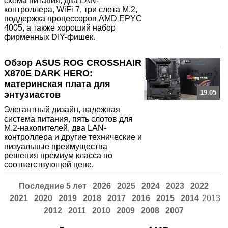
схема питания, два LAN-
контроллера, WiFi 7, три слота M.2,
поддержка процессоров AMD EPYC
4005, а также хороший набор
фирменных DIY-фишек.
Обзор ASUS ROG CROSSHAIR
X870E DARK HERO:
материнская плата для
19.05
энтузиастов
Элегантный дизайн, надежная
система питания, пять слотов для
M.2-накопителей, два LAN-
контроллера и другие технические и
визуальные преимущества
решения премиум класса по
соответствующей цене.
Последние 5 лет
2026
2025
2024
2023
2022
2021
2020
2019
2018
2017
2016
2015
2014
2013
2012
2011
2010
2009
2008
2007