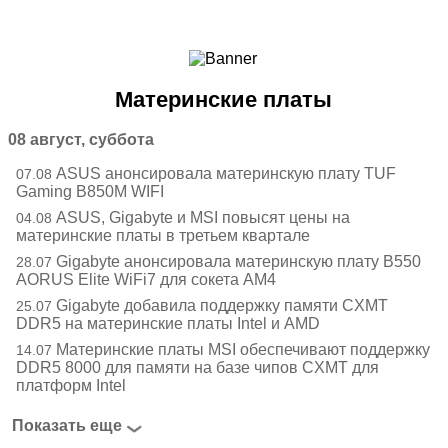
Ноутбуки и Планшеты
Смартфоны
Коммуникации
Материнские платы
Периферия
Автоэлектроника
08 август, суббота
Программное обеспечение
ASUS анонсировала материнскую плату TUF
07.08
Игры
Gaming B850M WIFI
ASUS, Gigabyte и MSI повысят цены на
04.08
материнские платы в третьем квартале
Gigabyte анонсировала материнскую плату B550
28.07
AORUS Elite WiFi7 для сокета AM4
Gigabyte добавила поддержку памяти CXMT
25.07
DDR5 на материнские платы Intel и AMD
Материнские платы MSI обеспечивают поддержку
14.07
DDR5 8000 для памяти на базе чипов CXMT для
платформ Intel
Показать еще