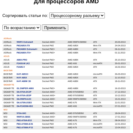
Для процессоров AMD
Сортировать статьи по:
ASRock
ASRock
990FX Extreme9
Socket AM3+
AMD 990FX/SB950
ATX
20-03-2013
ASRock
FM2A85X-ITX
Socket FM2
AMD A85X
Mini-ITX
24-04-2013
ASRock
FM2A88X Extreme4+
Socket FM2+
AMD A88X
ATX
06-11-2013
ASRock
FM2A88X-ITX+
Socket FM2+
AMD A88X
Mini-ITX
01-11-2013
ASUS
ASUS
A88X-PRO
Socket FM2+
AMD A88X
ATX
25-10-2013
ASUS
F2A55-M LK2
Socket FM2
AMD A55
microATX
25-01-2013
ASUS
F2A85-V
Socket FM2
AMD A85X
ATX
16-02-2013
BIOSTAR
BIOSTAR
Hi-Fi A85S3
Socket FM2
AMD A85X
microATX
26-03-2013
BIOSTAR
Hi-Fi A85X
Socket FM2
AMD A85X
ATX
11-10-2013
BIOSTAR
Hi-Fi A88W 3D
Socket FM2+
AMD A88X
ATX
18-11-2013
GIGABYTE
GIGABYTE
G1.SNIPER A88X
Socket FM2+
AMD A88X
ATX
16-10-2013
GIGABYTE
GA-970A-DS3P
Socket AM3+
AMD 970/SB950
ATX
17-12-2013
GIGABYTE
GA-970A-UD3P
Socket AM3+
AMD 970/SB950
ATX
10-12-2013
GIGABYTE
GA-990FXA-D3
Socket AM3+
AMD 990FX/SB950
ATX
15-01-2013
GIGABYTE
GA-A75N-USB3
Socket FM1
AMD A75
Mini-ITX
11-01-2013
GIGABYTE
GA-F2A55M-HD2
Socket FM2
AMD A55
microATX
07-01-2013
MSI
MSI
970A-G43
Socket AM3+
AMD 970/SB950
ATX
18-04-2013
MSI
990FXA-GD65
Socket AM3+
AMD 990FX/SB950
ATX
17-01-2013
MSI
FM2-A75IA-E53
Socket FM2
AMD A75
Mini-ITX
08-04-2013
MSI
FM2-A75MA-E35
Socket FM2
AMD A75
microATX
12-01-2013
MSI
FM2-A75MA-P33
Socket FM2
AMD A75
microATX
13-04-2013