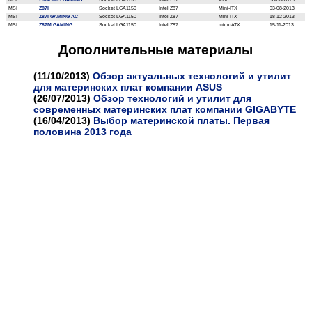
MSI
Z87I
Socket LGA1150
Intel Z87
Mini-ITX
03-08-2013
MSI
Z87I GAMING AC
Socket LGA1150
Intel Z87
Mini-ITX
18-12-2013
MSI
Z87M GAMING
Socket LGA1150
Intel Z87
microATX
15-11-2013
Дополнительные материалы
(11/10/2013)
Обзор актуальных технологий и утилит
для материнских плат компании ASUS
(26/07/2013)
Обзор технологий и утилит для
современных материнских плат компании GIGABYTE
(16/04/2013)
Выбор материнской платы. Первая
половина 2013 года