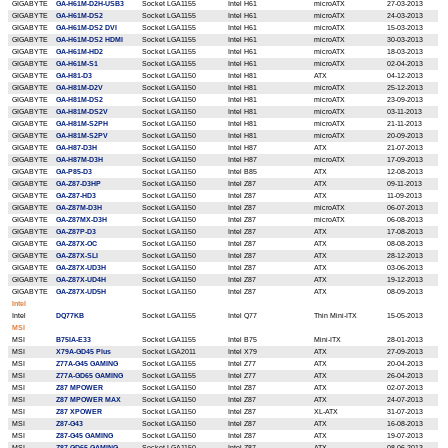
GIGABYTE
GA-H61M-D2H-USB3
Socket LGA1155
Intel H61
microATX
27-03-2013
GIGABYTE
GA-H61M-DS2
Socket LGA1155
Intel H61
microATX
24-03-2013
GIGABYTE
GA-H61M-DS2 DVI
Socket LGA1155
Intel H61
microATX
15-03-2013
GIGABYTE
GA-H61M-DS2 HDMI
Socket LGA1155
Intel H61
microATX
30-03-2013
GIGABYTE
GA-H61M-HD2
Socket LGA1155
Intel H61
microATX
18-03-2013
GIGABYTE
GA-H61M-S1
Socket LGA1155
Intel H61
microATX
02-04-2013
GIGABYTE
GA-H81-D3
Socket LGA1150
Intel H81
ATX
04-12-2013
GIGABYTE
GA-H81M-D2V
Socket LGA1150
Intel H81
microATX
25-12-2013
GIGABYTE
GA-H81M-DS2
Socket LGA1150
Intel H81
microATX
23-09-2013
GIGABYTE
GA-H81M-DS2V
Socket LGA1150
Intel H81
microATX
03-11-2013
GIGABYTE
GA-H81M-S2PH
Socket LGA1150
Intel H81
microATX
21-11-2013
GIGABYTE
GA-H81M-S2PV
Socket LGA1150
Intel H81
microATX
20-09-2013
GIGABYTE
GA-H87-D3H
Socket LGA1150
Intel H87
ATX
21-07-2013
GIGABYTE
GA-H87M-D3H
Socket LGA1150
Intel H87
microATX
17-09-2013
GIGABYTE
GA-P85-D3
Socket LGA1150
Intel B85
ATX
12-08-2013
GIGABYTE
GA-Z87-D3HP
Socket LGA1150
Intel Z87
ATX
09-11-2013
GIGABYTE
GA-Z87-HD3
Socket LGA1150
Intel Z87
ATX
11-09-2013
GIGABYTE
GA-Z87M-D3H
Socket LGA1150
Intel Z87
microATX
06-07-2013
GIGABYTE
GA-Z87MX-D3H
Socket LGA1150
Intel Z87
microATX
06-08-2013
GIGABYTE
GA-Z87P-D3
Socket LGA1150
Intel Z87
ATX
17-08-2013
GIGABYTE
GA-Z87X-OC
Socket LGA1150
Intel Z87
ATX
08-08-2013
GIGABYTE
GA-Z87X-SLI
Socket LGA1150
Intel Z87
ATX
28-12-2013
GIGABYTE
GA-Z87X-UD3H
Socket LGA1150
Intel Z87
ATX
03-06-2013
GIGABYTE
GA-Z87X-UD4H
Socket LGA1150
Intel Z87
ATX
19-12-2013
GIGABYTE
GA-Z87X-UD5H
Socket LGA1150
Intel Z87
ATX
08-09-2013
Intel
Intel
DQ77KB
Socket LGA1155
Intel Q77
Thin Mini-ITX
15-05-2013
MSI
MSI
B75IA-E33
Socket LGA1155
Intel B75
Mini-ITX
28-01-2013
MSI
X79A-GD45 Plus
Socket LGA2011
Intel X79
ATX
27-09-2013
MSI
Z77A-G45 GAMING
Socket LGA1155
Intel Z77
ATX
20-04-2013
MSI
Z77A-GD65 GAMING
Socket LGA1155
Intel Z77
ATX
26-04-2013
MSI
Z87 MPOWER
Socket LGA1150
Intel Z87
ATX
02-07-2013
MSI
Z87 MPOWER MAX
Socket LGA1150
Intel Z87
ATX
24-07-2013
MSI
Z87 XPOWER
Socket LGA1150
Intel Z87
XL-ATX
31-07-2013
MSI
Z87-G43
Socket LGA1150
Intel Z87
ATX
16-08-2013
MSI
Z87-G45 GAMING
Socket LGA1150
Intel Z87
ATX
19-07-2013
MSI
Z87-GD65 GAMING
Socket LGA1150
Intel Z87
ATX
08-06-2013