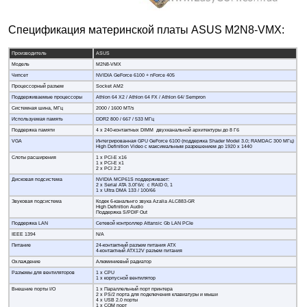
Спецификация материнской платы ASUS M2N8-VMX:
Производитель
ASUS
Модель
M2N8-VMX
Чипсет
NVIDIA GeForce 6100 + nForce 405
Процессорный разъем
Socket AM2
Поддерживаемые процессоры
Athlon 64 X2 / Athlon 64 FX / Athlon 64/ Sempron
Системная шина, МГц
2000 / 1600 MT/s
Используемая память
DDR2 800 / 667 / 533 МГц
Поддержка памяти
4 x 240-контактных DIMM двухканальной архитектуры до 8 Гб
VGA
Интегрированная GPU GeForce 6100 (поддержка Shader Model 3.0; RAMDAC 300 МГц)
High Definition Video с максимальным разрешением до 1920 x 1440
Слоты расширения
1 x PCI-E x16
1 x PCI-E x1
2 x PCI 2.2
Дисковая подсистема
NVIDIA MCP61S поддерживает:
2 x Serial ATA 3.0Гб/с с RAID 0, 1
1 x Ultra DMA 133 / 100/66
Звуковая подсистема
Кодек 6-канальнго звука Azalia ALC883-GR
High Definition Audio
Поддержка S/PDIF Out
Поддержка LAN
Сетевой контроллер Attansic Gb LAN PCIe
IEEE 1394
N/A
Питание
24-контактный разъем питания ATX
4-контактный ATX12V разъем питания
Охлаждение
Алюминиевый радиатор
Разъемы для вентиляторов
1 x CPU
1 x корпусной вентилятор
Внешние порты I/O
1 x Параллельный порт принтера
2 x PS/2 порта для подключения клавиатуры и мыши
4 x USB 2.0 порты
1 х COM порт