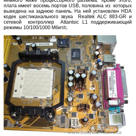
немного ниже процессорного разъема. Кроме этого,
плата имеет восемь портов USB, половина из которых
выведена на заднюю панель. На ней установлен HDA
кодек шестиканального звука Realtek ALC 883-GR и
сетевой контроллер Attantsic L1 поддерживающий
режимы 10/100/1000 Мбит/с.