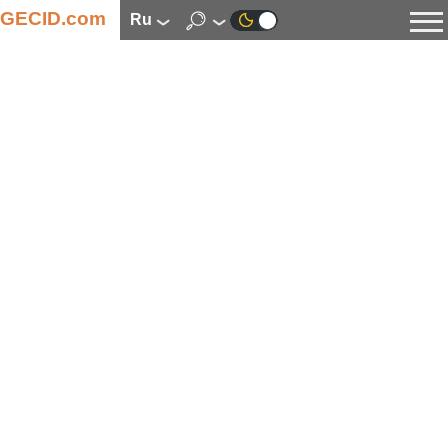
GECID.com
ru
Новости
Видео
Обзоры
Цифровая индустрия
Процессоры
Оперативная память
Материнские платы
Видеокарты
Системы охлаждения
Накопители
Корпуса
Источники питания
Мультимедиа
Цифровое фото и видео
Мониторы