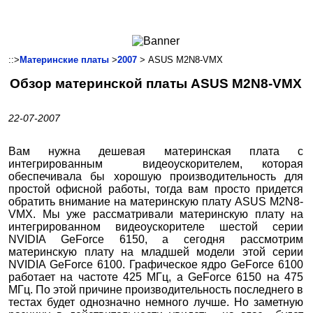
Ноутбуки и Планшеты
Смартфоны
Коммуникации
::>
Материнские платы
>
2007
> ASUS M2N8-VMX
Периферия
Обзор материнской платы ASUS M2N8-VMX
Автоэлектроника
Программное обеспечение
22-07-2007
Игры
Вам нужна дешевая материнская плата с
интегрированным видеоускорителем, которая
обеспечивала бы хорошую производительность для
простой офисной работы, тогда вам просто придется
обратить внимание на материнскую плату ASUS M2N8-
VMX. Мы уже рассматривали материнскую плату на
интегрированном видеоускорителе шестой серии
NVIDIA GeForce 6150, а сегодня рассмотрим
материнскую плату на младшей модели этой серии
NVIDIA GeForce 6100. Графическое ядро GeForce 6100
работает на частоте 425 МГц, а GeForce 6150 на 475
МГц. По этой причине производительность последнего в
тестах будет однозначно немного лучше. Но заметную