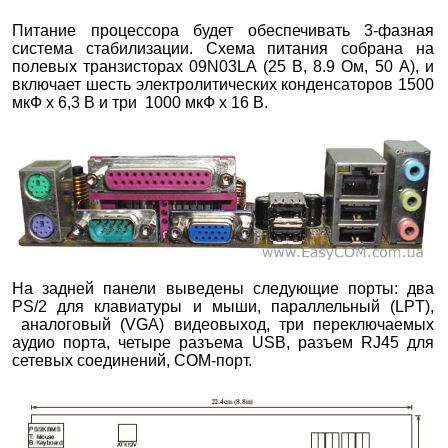
Питание процессора будет обеспечивать 3-фазная
система стабилизации. Схема питания собрана на
полевых транзисторах 09N03LA (25 В, 8.9 Ом, 50 А), и
включает шесть электролитических конденсаторов 1500
мкФ х 6,3 В и три 1000 мкФ х 16 В.
На задней панели выведены следующие порты: два
PS/2 для клавиатуры и мыши, параллельный (LPT),
аналоговый (VGA) видеовыход, три переключаемых
аудио порта, четыре разъема USB, разъем RJ45 для
сетевых соединений, COM-порт.