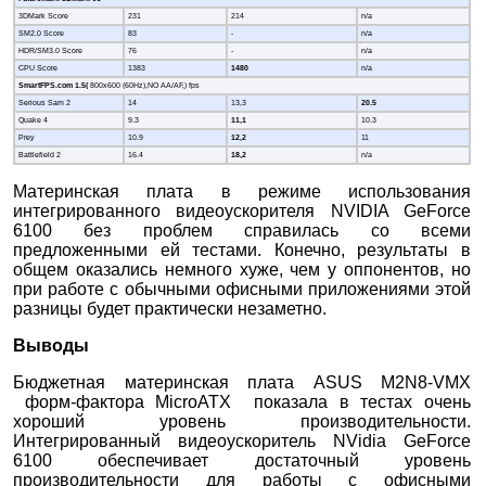
3DMark Score
231
214
n/a
SM2.0 Score
83
-
n/a
HDR/SM3.0 Score
76
-
n/a
CPU Score
1383
1480
n/a
SmartFPS.com 1.5(
800x600 (60Hz),NO AA/AF,) fps
Serious Sam 2
14
13,3
20.5
Quake 4
9.3
11,1
10.3
Prey
10.9
12,2
11
Battlefield 2
16.4
18,2
n/a
Материнская плата в режиме использования
интегрированного видеоускорителя NVIDIA GeForce
6100 без проблем справилась со всеми
предложенными ей тестами. Конечно, результаты в
общем оказались немного хуже, чем у оппонентов, но
при работе с обычными офисными приложениями этой
разницы будет практически незаметно.
Выводы
Бюджетная материнская плата ASUS M2N8-VMX
форм-фактора MicroATX показала в тестах очень
хороший уровень производительности.
Интегрированный видеоускоритель NVidia GeForce
6100 обеспечивает достаточный уровень
производительности для работы с офисными