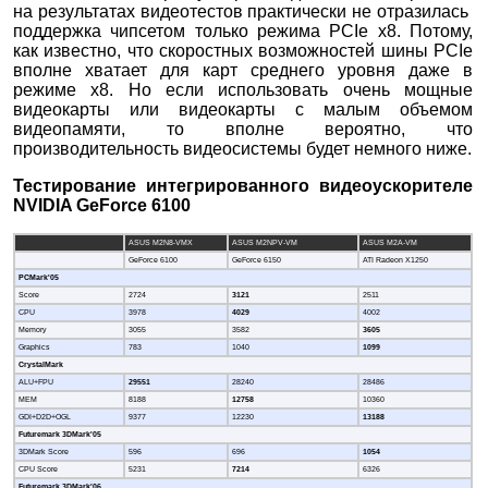
на результатах видеотестов практически не отразилась
поддержка чипсетом только режима PCIe x8. Потому,
как известно, что скоростных возможностей шины PCIe
вполне хватает для карт среднего уровня даже в
режиме x8. Но если использовать очень мощные
видеокарты или видеокарты с малым объемом
видеопамяти, то вполне вероятно, что
производительность видеосистемы будет немного ниже.
Тестирование интегрированного видеоускорителе
NVIDIA GeForce 6100
ASUS M2N8-VMX
ASUS M2NPV-VM
ASUS M2A-VM
GeForce 6100
GeForce 6150
ATI Radeon X1250
PCMark'05
Score
2724
3121
2511
CPU
3978
4029
4002
Memory
3055
3582
3605
Graphics
783
1040
1099
CrystalMark
ALU+FPU
29551
28240
28486
MEM
8188
12758
10360
GDI+D2D+OGL
9377
12230
13188
Futuremark 3DMark'05
3DMark Score
596
696
1054
CPU Score
5231
7214
6326
Futuremark 3DMark'06