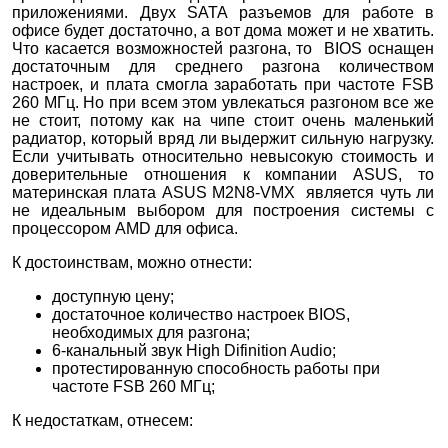
приложениями. Двух SATA разъемов для работе в
офисе будет достаточно, а вот дома может и не хватить.
Что касается возможностей разгона, то BIOS оснащен
достаточным для среднего разгона количеством
настроек, и плата смогла заработать при частоте FSB
260 МГц. Но при всем этом увлекаться разгоном все же
не стоит, потому как на чипе стоит очень маленький
радиатор, который вряд ли выдержит сильную нагрузку.
Если учитывать относительно невысокую стоимость и
доверительные отношения к компании ASUS, то
материнская плата ASUS M2N8-VMX является чуть ли
не идеальным выбором для построения системы с
процессором AMD для офиса.
К достоинствам, можно отнести:
доступную цену;
достаточное количество настроек BIOS,
необходимых для разгона;
6-канальный звук High Difinition Audio;
протестированную способность работы при
частоте FSB 260 МГц;
К недостаткам, отнесем: