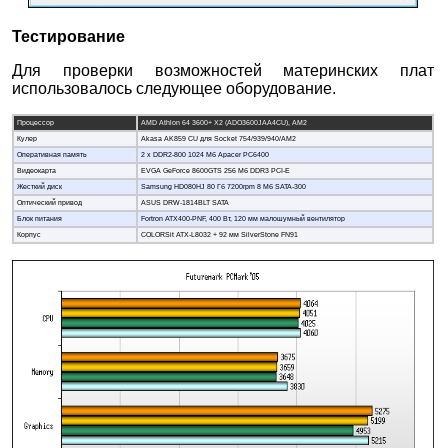
Тестирование
Для проверки возможностей материнских плат
использовалось следующее оборудование.
Процессор
AMD Athlon 64 3600+ X2 (ADO3600JAA4CU), AM2
Кулер
Akasa AK859 CU для Socket 754/939/940/AM2
Оперативная память
2 х DDR2-800 1024 Мб Apacer PC6400
Видеокарта
EVGA GeForce 8600GTS 256 Mб DDR3 PCI-E
Жесткий диск
Samsung HD080HJ 80 Гб 7200rpm 8 Мб SATA-300
Оптический привод
ASUS DRW-1814BLT SATA
Блок питания
Fortron ATX400-PNF, 400 Вт, 120 мм малошумный вентилятор
Корпус
COLORSit ATX-L8032 + 92 мм SilverStone FN91