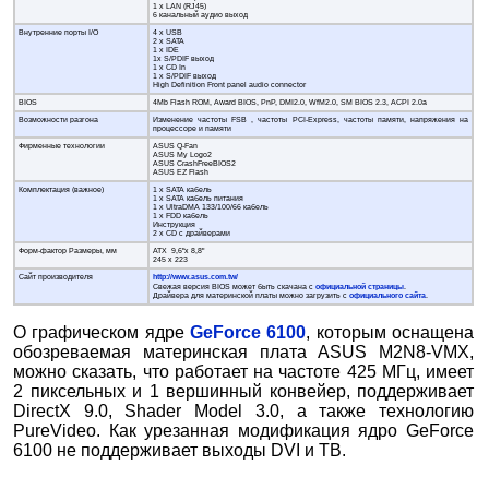
1 x LAN (RJ45)
6 канальный аудио выход
Внутренние порты I/O
4 x USB
2 х SATA
1 x IDE
1x S/PDIF выход
1 x CD In
1 x S/PDIF выход
High Definition Front panel audio connector
BIOS
4Mb Flash ROM, Award BIOS, PnP, DMI2.0, WfM2.0, SM BIOS 2.3, ACPI 2.0a
Возможности разгона
Изменение частоты FSB , частоты PCI-Express, частоты памяти, напряжения на
процессоре и памяти
Фирменные технологии
ASUS Q-Fan
ASUS My Logo2
ASUS CrashFreeBIOS2
ASUS EZ Flash
Комплектация (важное)
1 x SATA кабель
1 x SATA кабель питания
1 x UltraDMA 133/100/66 кабель
1 x FDD кабель
Инструкция
2 х CD с драйверами
Форм-фактор Размеры, мм
ATX 9,6"x 8,8"
245 x 223
Сайт производителя
http://www.asus.com.tw/
Свежая версия BIOS может быть скачана с
официальной страницы
.
Драйвера для материнской платы можно загрузить с
официального сайта
.
О графическом ядре
GeForce 6100
, которым оснащена
обозреваемая материнская плата ASUS M2N8-VMX,
можно сказать, что работает на частоте 425 МГц, имеет
2 пиксельных и 1 вершинный конвейер, поддерживает
DirectX 9.0, Shader Model 3.0, а также технологию
PureVideo. Как урезанная модификация ядро GeForce
6100 не поддерживает выходы DVI и ТВ.