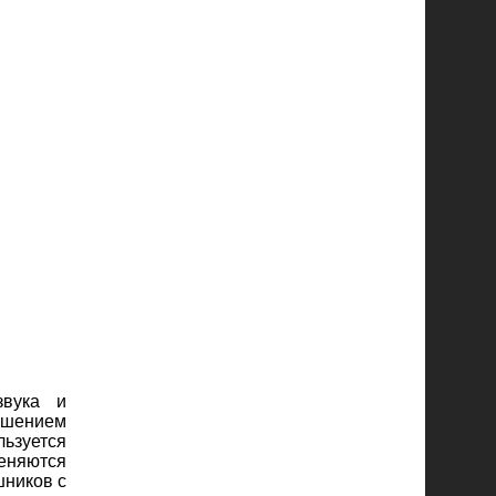
звука и
ношением
льзуется
меняются
шников с