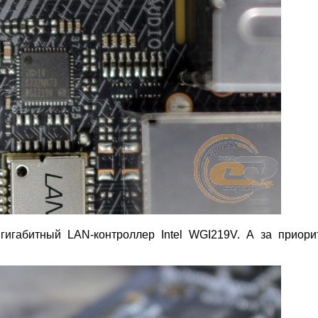
гигабитный LAN-контроллер Intel WGI219V. А за приори