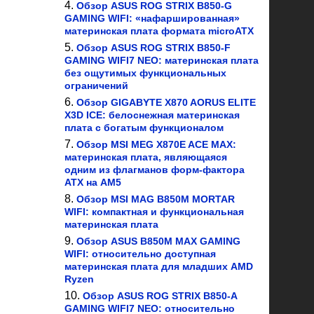
Обзор ASUS ROG STRIX B850-G
GAMING WIFI: «нафаршированная»
материнская плата формата microATX
Обзор ASUS ROG STRIX B850-F
GAMING WIFI7 NEO: материнская плата
без ощутимых функциональных
ограничений
Обзор GIGABYTE X870 AORUS ELITE
X3D ICE: белоснежная материнская
плата с богатым функционалом
Обзор MSI MEG X870E ACE MAX:
материнская плата, являющаяся
одним из флагманов форм-фактора
ATX на AM5
Обзор MSI MAG B850M MORTAR
WIFI: компактная и функциональная
материнская плата
Обзор ASUS B850M MAX GAMING
WIFI: относительно доступная
материнская плата для младших AMD
Ryzen
Обзор ASUS ROG STRIX B850-A
GAMING WIFI7 NEO: относительно