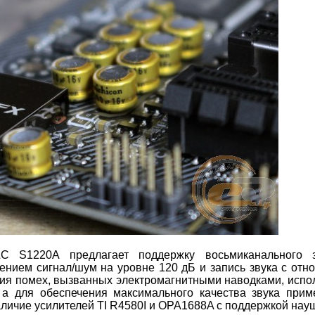
LC S1220A предлагает поддержку восьмиканального 
ением сигнал/шум на уровне 120 дБ и запись звука с от
ния помех, вызванных электромагнитными наводками, испо
, а для обеспечения максимального качества звука при
аличие усилителей TI R4580I и OPA1688A с поддержкой нау