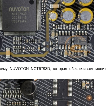
осхему NUVOTON NCT6793D, которая обеспечивает монит