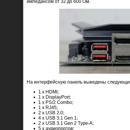
импедансом от 32 до 600 Ом.
На интерфейсную панель выведены следующи
1 x HDMI;
1 x DisplayPort;
1 x PS/2 Combo;
1 x RJ45;
2 x USB 2.0;
4 x USB 3.1 Gen 1;
2 х USB 3.1 Gen 2 Type-A;
5 x аудиопортов;