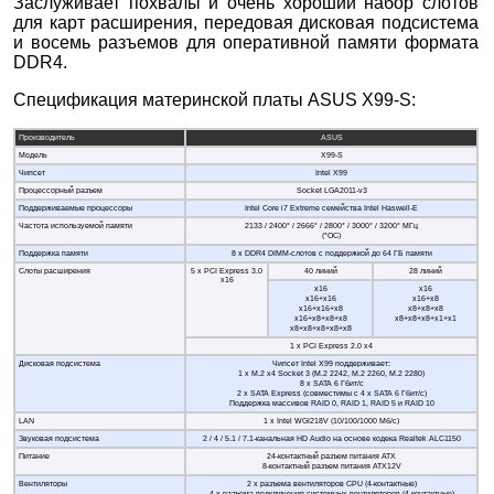
Заслуживает похвалы и очень хороший набор слотов
для карт расширения, передовая дисковая подсистема
и восемь разъемов для оперативной памяти формата
DDR4.
Спецификация материнской платы ASUS X99-S:
Производитель
ASUS
Модель
X99-S
Чипсет
Intel X99
Процессорный разъем
Socket LGA2011-v3
Поддерживаемые процессоры
Intel Core i7 Extreme семейства Intel Haswell-E
Частота используемой памяти
2133 / 2400* / 2666* / 2800* / 3000* / 3200* МГц
(*OC)
Поддержка памяти
8 x DDR4 DIMM-слотов с поддержкой до 64 ГБ памяти
Слоты расширения
5 x PCI Express 3.0
40 линий
28 линий
x16
х16
х16
х16+х16
х16+х8
х16+х16+х8
х8+х8+х8
х16+х8+х8+х8
x8+x8+x8+x1+x1
х8+х8+х8+х8+х8
1 х PCI Express 2.0 x4
Дисковая подсистема
Чипсет Intel X99 поддерживает:
1 х M.2 x4 Socket 3 (M.2 2242, M.2 2260, M.2 2280)
8 x SATA 6 Гбит/с
2 x SATA Express (совместимы с 4 x SATA 6 Гбит/с)
Поддержка массивов RAID 0, RAID 1, RAID 5 и RAID 10
LAN
1 x Intel WGI218V (10/100/1000 Мб/с)
Звуковая подсистема
2 / 4 / 5.1 / 7.1-канальная HD Audio на основе кодека Realtek ALC1150
Питание
24-контактный разъем питания ATX
8-контактный разъем питания ATX12V
Вентиляторы
2 x разъема вентиляторов CPU (4-контактные)