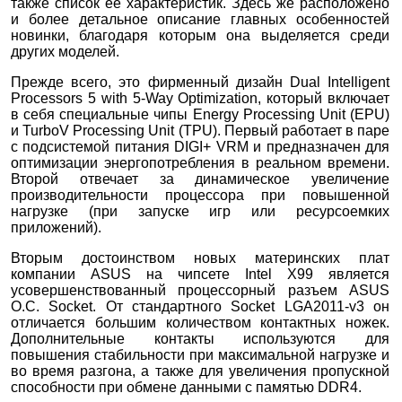
также список ее характеристик. Здесь же расположено
и более детальное описание главных особенностей
новинки, благодаря которым она выделяется среди
других моделей.
Прежде всего, это фирменный дизайн Dual Intelligent
Processors 5 with 5-Way Optimization, который включает
в себя специальные чипы Energy Processing Unit (EPU)
и TurboV Processing Unit (TPU). Первый работает в паре
с подсистемой питания DIGI+ VRM и предназначен для
оптимизации энергопотребления в реальном времени.
Второй отвечает за динамическое увеличение
производительности процессора при повышенной
нагрузке (при запуске игр или ресурсоемких
приложений).
Вторым достоинством новых материнских плат
компании ASUS на чипсете Intel X99 является
усовершенствованный процессорный разъем ASUS
O.C. Socket. От стандартного Socket LGA2011-v3 он
отличается большим количеством контактных ножек.
Дополнительные контакты используются для
повышения стабильности при максимальной нагрузке и
во время разгона, а также для увеличения пропускной
способности при обмене данными с памятью DDR4.