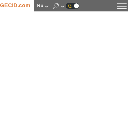
GECID.com
ru
Новости
Видео
Обзоры
Цифровая индустрия
Процессоры
Оперативная память
Материнские платы
Видеокарты
Системы охлаждения
Накопители
Корпуса
Источники питания
Мультимедиа
Цифровое фото и видео
Мониторы