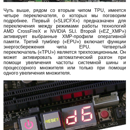
Чуть выше, рядом со вторым чипом TPU, имеется
четыре переключателя, о которых мы поговорим
подробнее. Первый («SLI/CFX») предназначен для
переключения между режимами работы технологий
AMD CrossFireX и NVIDIA SLI. Второй («EZ_XMP»)
активирует выбранные XMP-профили оперативной
памяти. Третий тумблер («EPU») включает функции
энергосбережения чипа EPU. Четвертый
переключатель («TPU») является трехпозиционным. Он
может активировать автоматический разгон при
помощи увеличения частоты системной шины и
процессорного множителя или только при помощи
одного увеличения множителя.