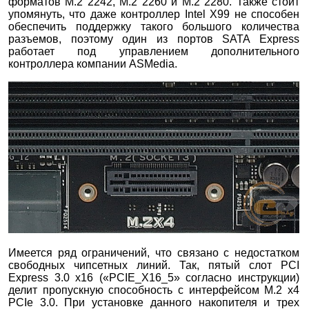
форматов M.2 2242, M.2 2260 и M.2 2280. Также стоит
упомянуть, что даже контроллер Intel Х99 не способен
обеспечить поддержку такого большого количества
разъемов, поэтому один из портов SATA Express
работает под управлением дополнительного
контроллера компании ASMedia.
Имеется ряд ограничений, что связано с недостатком
свободных чипсетных линий. Так, пятый слот PCI
Express 3.0 x16 («PCIE_X16_5» согласно инструкции)
делит пропускную способность с интерфейсом M.2 х4
PCIe 3.0. При установке данного накопителя и трех