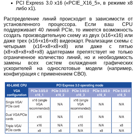
PCI Express 3.0 x16 («PCIE_X16_5», в режиме х8
либо х1).
Распределение линий происходит в зависимости от
установленного процессора. Если ваш CPU
поддерживает 40 линий PCIe, то имеется возможность
создать производительную схему из двух (х16+х16) или
даже трех (х16+х16+х8) видеокарт. Реализации схемы с
четырьмя (х16+х8+х8+х8) или даже с пятью
(х8+х8+х8+х8+х8) адаптерами препятствует не только
ограниченное количество линий, но и необходимость
замены всех систем охлаждения графических
ускорителей на однослотовые модели (например,
конфигурация с применением СВО).