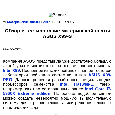
Ноутбуки и Планшеты
Смартфоны
Коммуникации
::>
Материнские платы
>
2015
> ASUS X99-S
Периферия
Обзор и тестирование материнской платы
Автоэлектроника
ASUS X99-S
Программное обеспечение
Игры
08-02-2015
Компания ASUS представила уже достаточно большую
линейку материнских плат на основе топового чипсета
Intel X99
. Последней из таких новинок в нашей тестовой
лаборатории побывала системная плата
ASUS X99-
PRO
. Данные решения разработаны специально для
процессоров семейства
Intel Haswell-E
, таких,
например, как протестированный ранее
Intel Core i7-
5960X Extreme Edition
. На основе подобной связки
можно создать невероятно мощную вычислительную
систему для игр, оверклокинга или решения сложных
практических задач.