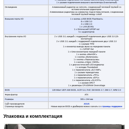
4 x разъема подключения системных вентиляторов (4-контактные)
1 x разъем подключения внешнего вентилятора (5-контактный)
Охлаждение
Алюминиевый радиатор на чипсете, соединенный тепловой трубкой со
вспомогательным радиатором
Алюминиевые радиаторы на элементах подсистемы питания, соединенные
тепловой трубкой между собой
Внешние порты I/O
1 x кнопка «USB BIOS Flashback»
8 x USB 3.0
2 x USB 2.0
1 x LAN (RJ45)
1 x Оптический S/PDIF out
5 x аудиопортов
Внутренние порты I/O
2 x USB 3.0, каждый с поддержкой подключения двух USB 3.0 (19-
контактные)
2 x USB 2.0, каждый с поддержкой подключения двух USB 2.0
1 х разъем TPM
1 x коннектор вывода звука на переднюю панель
1 x S/PDIF Out
1 x блок коннекторов передней панели
1 х кнопка «MemOK!»
1 x кнопка «Включение»
1 x кнопка «Перезагрузка»
1 x кнопка «Сброс CMOS»
1 x диагностический LED-индикатор
1 х колодка Thunderbolt
1 х переключатель «EZ XMP»
1 х разъем термодатчика
1 x переключатель «TPU»
1 x переключатель «EPU»
1 x переключатель «SLI/CFX»
1 x разъем DRCT
1 x джамперы CPU/DRAM Overvoltage
BIOS
128 Мбит UEFI AMI BIOS, ACPI 5.0, PnP, SM BIOS 2.7, DMI 2.7, WfM 2.0
Форм-фактор
ATX
Размеры
305 x 244 мм
Сайт производителя
ASUS
Страница продукта
Новые версии BIOS и драйверов можно скачать со
страницы поддержки
Упаковка и комплектация