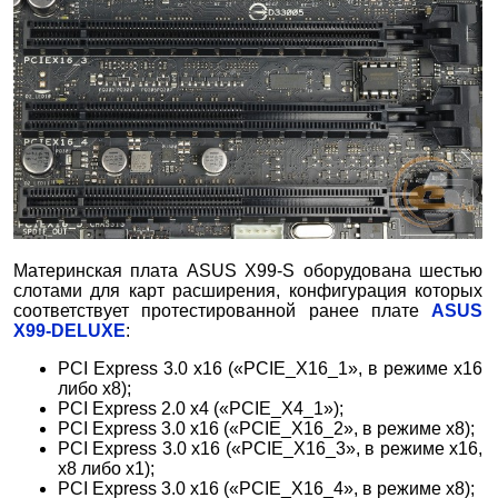
Материнская плата ASUS X99-S оборудована шестью
слотами для карт расширения, конфигурация которых
соответствует протестированной ранее плате
ASUS
X99-DELUXE
:
PCI Express 3.0 x16 («PCIE_X16_1», в режиме х16
либо х8);
PCI Express 2.0 x4 («PCIE_X4_1»);
PCI Express 3.0 x16 («PCIE_X16_2», в режиме х8);
PCI Express 3.0 x16 («PCIE_X16_3», в режиме х16,
х8 либо х1);
PCI Express 3.0 x16 («PCIE_X16_4», в режиме х8);