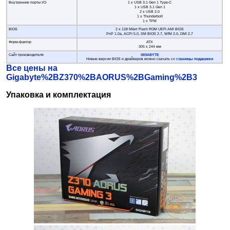
Внутренние порты I/O
1 x USB 3.1 Gen 1 Type-C
1 x USB 3.1 Gen 1
2 x USB 2.0
1 x Thunderbolt
1 х TPM
BIOS
2 x 128 Mбит Flash ROM UEFI AMI BIOS
PnP 1.0a, ACPI 5.0, SM BIOS 2.7, WfM 2.0, DMI 2.7
Форм-фактор
ATX
305 x 244 мм
Сайт производителя
GIGABYTE
Новые версии BIOS и драйверов можно скачать со
страницы поддержки
Все цены на
Gigabyte%2BZ370%2BAORUS%2BGaming%2B3
Упаковка и комплектация