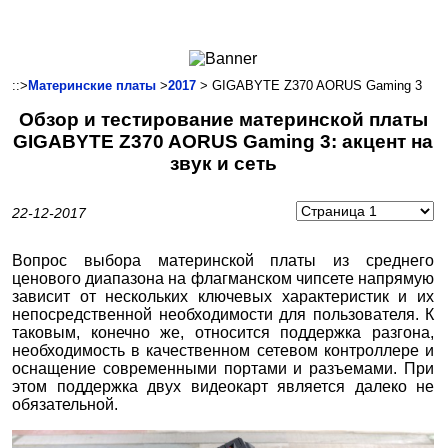
Ноутбуки и Планшеты
Смартфоны
Коммуникации
::>
Материнские платы
>
2017
> GIGABYTE Z370 AORUS Gaming 3
Периферия
Обзор и тестирование материнской платы
Автоэлектроника
GIGABYTE Z370 AORUS Gaming 3: акцент на
Программное обеспечение
звук и сеть
Игры
22-12-2017
Вопрос выбора материнской платы из среднего
ценового диапазона на флагманском чипсете напрямую
зависит от нескольких ключевых характеристик и их
непосредственной необходимости для пользователя. К
таковым, конечно же, относится поддержка разгона,
необходимость в качественном сетевом контроллере и
оснащение современными портами и разъемами. При
этом поддержка двух видеокарт является далеко не
обязательной.