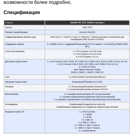
возможности более подробно.
Спецификация
Модель
GIGABYTE Z370 AORUS Gaming 3
Чипсет
Intel Z370
Процессорный разъем
Socket LGA1151
Поддерживаемые процессоры
Intel Core i7 / Core i5 / Core i3 / Pentium / Celeron восьмого поколения для
платформы Intel Socket LGA1151
Поддержка памяти
4 x DIMM-слота с поддержкой максимум 64 ГБ памяти c частотой до DDR4-4000
МГц
Слоты расширения
1 x PCI Express 3.0 x16 (x16)
1 x PCI Express 3.0 x16 (x4)
4 x PCI Express 3.0 x1
Дисковая подсистема
1 x M.2 Socket 3 (M.2 2242, M.2 2260, M.2 2280 и M.2 22110; SATA и PCIe 3.0 x4)
1 x M.2 Socket 3 (M.2 2242, M.2 2260 и M.2 2280; PCIe 3.0 x4)
6 x SATA 6 Гбит/с
Intel Optane Memory Ready
RAID 0, RAID 1, RAID 5, RAID 10
LAN
1 x Killer E2500 (10/100/1000 Мбит/с)
Звуковая подсистема
8-канальный Realtek ALC1220
Питание
1 х 24-контактный разъем питания ATX
1 x 8-контактный разъем питания ATX12V
Вентиляторы
2 x разъема вентиляторов CPU (4-контактные)
1 х разъем подключения водоблока СВО (4-контактный)
2 x разъема подключения системных вентиляторов (4-контактные)
Охлаждение
Алюминиевый радиатор на чипсете
Алюминиевые радиаторы на элементах подсистемы питания
Внешние порты I/O
1 x PS/2 Combo
1 x HDMI
1 x RJ45
2 x USB 2.0
4 x USB 3.1 Gen 1
1 х USB 3.1 Gen 2 Type-C
1 х USB 3.1 Gen 2 Type-A
6 x аудиопортов