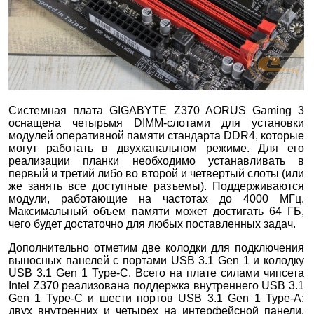
Системная плата GIGABYTE Z370 AORUS Gaming 3
оснащена четырьмя DIMM-слотами для установки
модулей оперативной памяти стандарта DDR4, которые
могут работать в двухканальном режиме. Для его
реализации планки необходимо устанавливать в
первый и третий либо во второй и четвертый слоты (или
же занять все доступные разъемы). Поддерживаются
модули, работающие на частотах до 4000 МГц.
Максимальный объем памяти может достигать 64 ГБ,
чего будет достаточно для любых поставленных задач.
Дополнительно отметим две колодки для подключения
выносных панелей с портами USB 3.1 Gen 1 и колодку
USB 3.1 Gen 1 Type-C. Всего на плате силами чипсета
Intel Z370 реализована поддержка внутреннего USB 3.1
Gen 1 Type-C и шести портов USB 3.1 Gen 1 Type-A:
двух внутренних и четырех на интерфейсной панели.