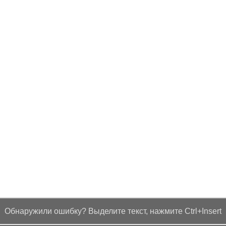
Обнаружили ошибку? Выделите текст, нажмите Ctrl+Insert