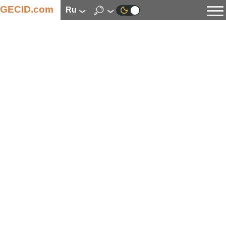
GECID.com
ru
Новости
Видео
Обзоры
Цифровая индустрия
Процессоры
Оперативная память
Материнские платы
Видеокарты
Системы охлаждения
Накопители
Корпуса
Источники питания
Мультимедиа
Цифровое фото и видео
Мониторы