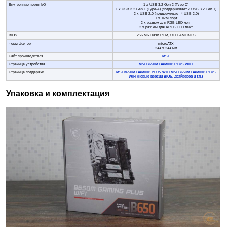
Внутренние порты I/O
1 x USB 3.2 Gen 2 (Type-C)
1 x USB 3.2 Gen 1 (Type-A) (поддерживает 2 USB 3.2 Gen 1)
2 x USB 2.0 (поддерживает 4 USB 2.0)
1 x TPM порт
2 x разъем для RGB LED лент
2 x разъем для ARGB LED лент
BIOS
256 Mб Flash ROM, UEFI AMI BIOS
Форм-фактор
microATX
244 x 244 мм
Сайт производителя
MSI
Страница устройства
MSI B650M GAMING PLUS WIFI
Страница поддержки
MSI B650M GAMING PLUS WIFI MSI B650M GAMING PLUS
WIFI (новые версии BIOS, драйверов и т.п.)
Упаковка и комплектация