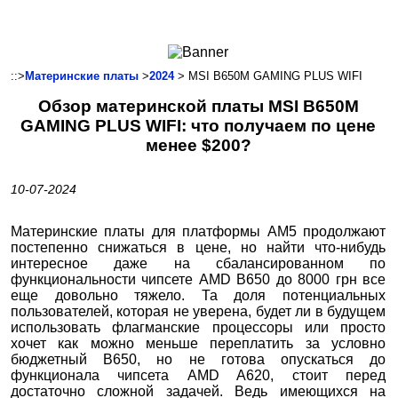
Ноутбуки и Планшеты
Смартфоны
Коммуникации
::>
Материнские платы
>
2024
> MSI B650M GAMING PLUS WIFI
Периферия
Обзор материнской платы MSI B650M
Автоэлектроника
GAMING PLUS WIFI: что получаем по цене
Программное обеспечение
менее $200?
Игры
10-07-2024
Материнские платы для платформы AM5 продолжают
постепенно снижаться в цене, но найти что-нибудь
интересное даже на сбалансированном по
функциональности чипсете AMD B650 до 8000 грн все
еще довольно тяжело. Та доля потенциальных
пользователей, которая не уверена, будет ли в будущем
использовать флагманские процессоры или просто
хочет как можно меньше переплатить за условно
бюджетный B650, но не готова опускаться до
функционала чипсета AMD A620, стоит перед
достаточно сложной задачей. Ведь имеющихся на