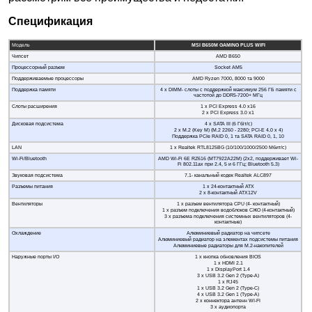
Спецификация
Модель
MSI B650M GAMING PLUS WIFI
Чипсет
AMD B650
Процессорный разъем
Socket AM5
Поддерживаемые процессоры
AMD Ryzen 7000, 8000 та 9000
Поддержка памяти
4 x DIMM- слоты с поддержкой максимум 256 ГБ памяти с
частотой до DDR5-7200+ МГц
Слоты расширения
1 x PCI Express 4.0 x16
2 x PCI Express 3.0 x1
Дисковая подсистема
4 x SATA III (6 Гбіт/с)
2 x M.2 (Key M) (M.2 2260 - 2280; PCI-E 4.0 x 4)
Поддержка PCIe RAID 0, 1 та SATA RAID 0, 1, 10
LAN
1 x Realtek RTL8125BG (10/100/1000/2500 Мбит/с)
Wi-Fi/Bluetooth
AMD Wi-Fi 6E RZ616 (MT7922A22M) (2х2, поддерживает Wi-
Fi 802.11ax при 2.4, 5 и 6 ГГц; Bluetooth 5.3)
Звуковая подсистема
7.1- канальный кодек Realtek ALC897
Разъемы питания
1 х 24-контактный ATX
2 x 8-контактный ATX12V
Вентиляторы
1 x разъем вентилятора CPU (4- контактный)
1 х разъем подключения водоблоков СЖО (4-контактный)
3 x разъема подключения системных вентиляторов (4-
контактные)
Охлаждение
Алюминиевый радиатор на чипсете
Алюминиевый радиатор на элементах подсистемы питания
Алюминиевые радиаторы для M.2-накопителей
Наружные порты I/O
1 х кнопка обновления BIOS
1 x HDMI 2.1
1 x DisplayPort 1.4
3 x USB 3.2 Gen 2 (Type-A)
1 x RJ45
1 x USB 3.2 Gen 2 (Type-C)
4 x USB 3.2 Gen 1 (Type-A)
2 x коннектора антенн WI-FI
3 x аудиопорта