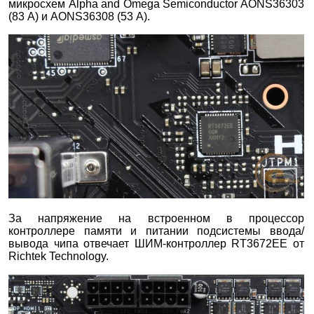
микросхем Alpha and Omega Semiconductor AONS36303
(83 А) и AONS36308 (53 А).
За напряжение на встроенном в процессор
контроллере памяти и питании подсистемы ввода/
вывода чипа отвечает ШИМ-контроллер RT3672EE от
Richtek Technology.