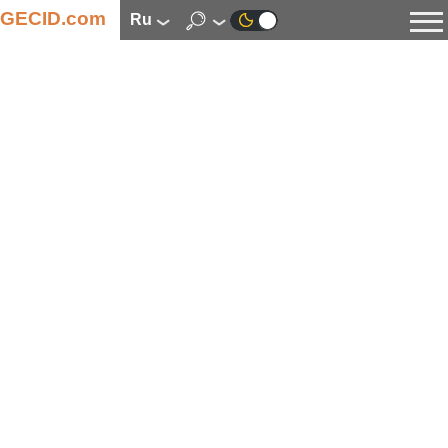
GECID.com
ru
Новости
Видео
Обзоры
Цифровая индустрия
Процессоры
Оперативная память
Материнские платы
Видеокарты
Системы охлаждения
Накопители
Корпуса
Источники питания
Мультимедиа
Цифровое фото и видео
Мониторы