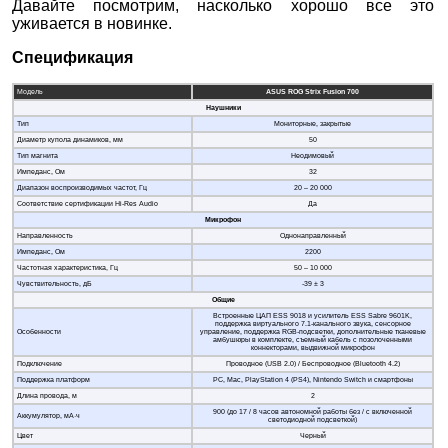
Давайте посмотрим, насколько хорошо все это
уживается в новинке.
Спецификация
Модель
ASUS ROG Strix Fusion 700
Наушники
Тип
Мониторные, закрытые
Диаметр купола динамиков, мм
50
Тип магнита
Неодимовый
Импеданс, Ом
32
Диапазон воспроизводимых частот, Гц
20 – 20 000
Соответствие сертификации Hi-Res Audio
Да
Микрофон
Направленность
Однонаправленный
Импеданс, Ом
2200
Частотная характеристика, Гц
50 – 10 000
Чувствительность, дБ
-39 ± 3
Общие
Встроенные ЦАП ESS 9018 и усилитель ESS Sabre 9601K,
поддержка виртуального 7.1-канального звука, сенсорное
Особенности
управление, поддержка RGB-подсветки, дополнительные тканевые
амбушюры в комплекте, съемный кабель с позолоченными
коннекторами, выдвижной микрофон
Подключение
Проводное (USB 2.0) / Беспроводное (Bluetooth 4.2)
Поддержка платформ
PC, Mac, PlayStation 4 (PS4), Nintendo Switch и смартфоны
Длина провода, м
2
900 (до 17 / 8 часов автономной работы без / с включенной
Аккумулятор, мА·ч
светодиодной подсветкой)
Цвет
Черный