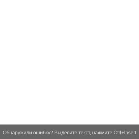
Обнаружили ошибку? Выделите текст, нажмите Ctrl+Insert