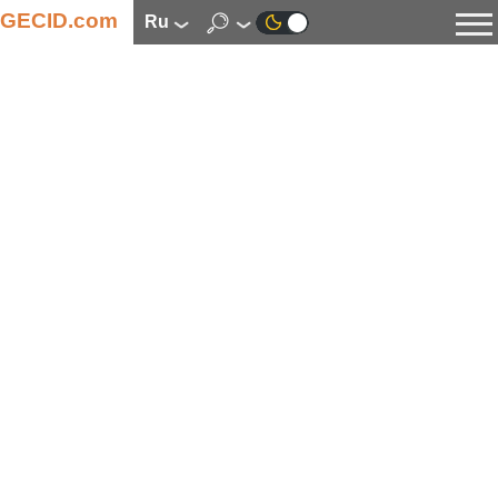
GECID.com
ru
Новости
Видео
Обзоры
Цифровая индустрия
Процессоры
Оперативная память
Материнские платы
Видеокарты
Системы охлаждения
Накопители
Корпуса
Источники питания
Мультимедиа
Цифровое фото и видео
Мониторы