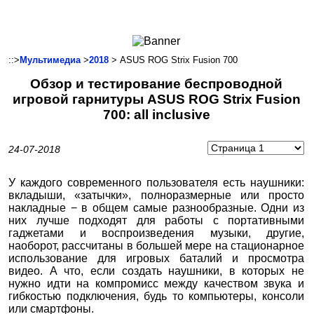
Ноутбуки и Планшеты
Смартфоны
Коммуникации
::>
Мультимедиа
>
2018
> ASUS ROG Strix Fusion 700
Периферия
Обзор и тестирование беспроводной
Автоэлектроника
игровой гарнитуры ASUS ROG Strix Fusion
Программное обеспечение
700: all inclusive
Игры
24-07-2018
У каждого современного пользователя есть наушники:
вкладыши, «затычки», полноразмерные или просто
накладные − в общем самые разнообразные. Одни из
них лучше подходят для работы с портативными
гаджетами и воспроизведения музыки, другие,
наоборот, рассчитаны в большей мере на стационарное
использование для игровых баталий и просмотра
видео. А что, если создать наушники, в которых не
нужно идти на компромисс между качеством звука и
гибкостью подключения, будь то компьютеры, консоли
или смартфоны.