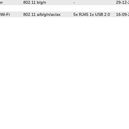
er
802.11 b/g/n
-
29-12-
 Wi-Fi
802.11 a/b/g/n/ac/ax
5x RJ45 1x USB 2.0
16-09-