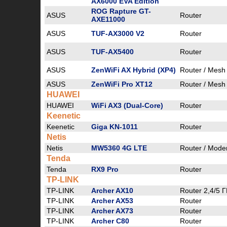
AX6000 EVA Edition
ROG Rapture GT-
ASUS
Router
AXE11000
ASUS
TUF-AX3000 V2
Router
ASUS
TUF-AX5400
Router
ASUS
ZenWiFi AX Hybrid (XP4)
Router / Mesh
ASUS
ZenWiFi Pro XT12
Router / Mesh
HUAWEI
HUAWEI
WiFi AX3 (Dual-Core)
Router
Keenetic
Keenetic
Giga KN-1011
Router
Netis
Netis
MW5360 4G LTE
Router / Mod
Tenda
Tenda
RX9 Pro
Router
TP-LINK
TP-LINK
Archer AX10
Router 2,4/5 Г
TP-LINK
Archer AX53
Router
TP-LINK
Archer AX73
Router
TP-LINK
Archer C80
Router