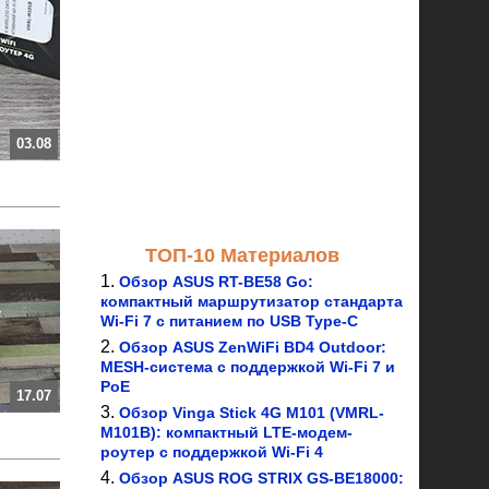
03.08
ТОП-10 Материалов
Обзор ASUS RT-BE58 Go:
компактный маршрутизатор стандарта
Wi-Fi 7 с питанием по USB Type-C
Обзор ASUS ZenWiFi BD4 Outdoor:
MESH-система с поддержкой Wi-Fi 7 и
PoE
17.07
Обзор Vinga Stick 4G M101 (VMRL-
M101B): компактный LTE-модем-
роутер с поддержкой Wi-Fi 4
Обзор ASUS ROG STRIX GS-BE18000: