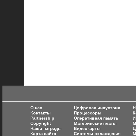
О нас
Цифровая индустрия
Н
Контакты
Процессоры
К
Partnership
Оперативная память
И
Copyright
Материнские платы
М
Наши награды
Видеокарты
Ц
Карта сайта
Системы охлаждения
М