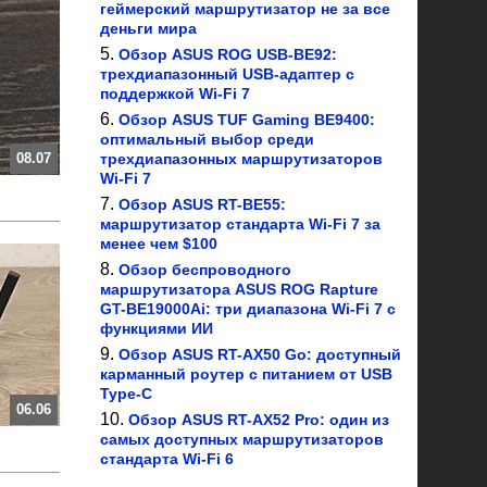
геймерский маршрутизатор не за все
деньги мира
Обзор ASUS ROG USB-BE92:
трехдиапазонный USB-адаптер с
поддержкой Wi-Fi 7
Обзор ASUS TUF Gaming BE9400:
оптимальный выбор среди
трехдиапазонных маршрутизаторов
08.07
Wi-Fi 7
Обзор ASUS RT-BE55:
маршрутизатор стандарта Wi-Fi 7 за
менее чем $100
Обзор беспроводного
маршрутизатора ASUS ROG Rapture
GT-BE19000Ai: три диапазона Wi-Fi 7 с
функциями ИИ
Обзор ASUS RT-AX50 Go: доступный
карманный роутер с питанием от USB
Type-C
06.06
Обзор ASUS RT-AX52 Pro: один из
самых доступных маршрутизаторов
стандарта Wi-Fi 6