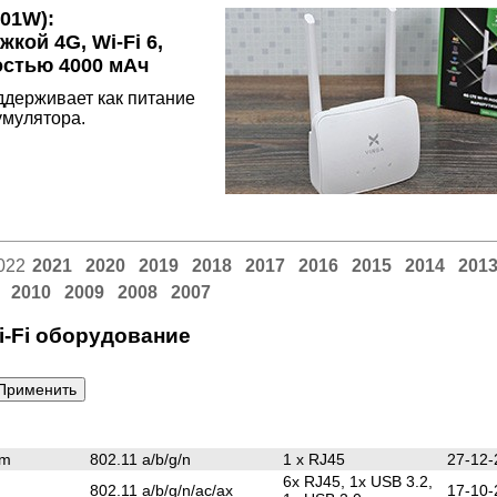
01W):
кой 4G, Wi-Fi 6,
остью 4000 мАч
ддерживает как питание
умулятора.
022
2021
2020
2019
2018
2017
2016
2015
2014
201
2010
2009
2008
2007
i-Fi оборудование
em
802.11 a/b/g/n
1 х RJ45
27-12-
6x RJ45, 1x USB 3.2,
802.11 a/b/g/n/ac/ax
17-10-