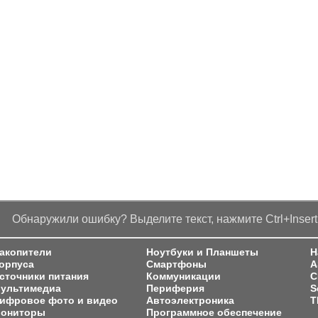
Обнаружили ошибку? Выделите текст, нажмите Ctrl+Insert
акопители
Ноутбуки и Планшеты
Н
орпуса
Смартфоны
A
сточники питания
Коммуникации
C
ультимедиа
Периферия
S
ифровое фото и видео
Автоэлектроника
T
ониторы
Программное обеспечение