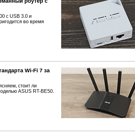
рманный роутер с
0 с USB 3.0 и
ригодится во время
ндарта Wi-Fi 7 за
сняем, стоит ли
 моделью ASUS RT-BE50.