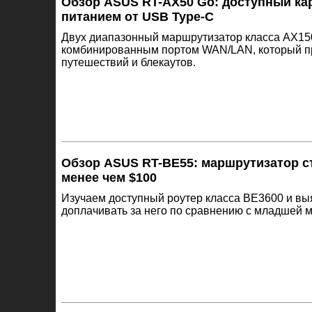
Обзор ASUS RT-AX50 Go: доступный ка
питанием от USB Type-C
Двух диапазонный маршрутизатор класса AX150
комбинированным портом WAN/LAN, который п
путешествий и блекаутов.
Обзор ASUS RT-BE55: маршрутизатор ста
менее чем $100
Изучаем доступный роутер класса BE3600 и выя
доплачивать за него по сравнению с младшей