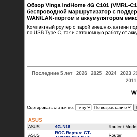
Обзор Vinga IndHome 4G C101 (VMRL-C1
беспроводной маршрутизатор с поддерж
WAN/LAN-портом и аккумулятором емк
Компактный роутер с парой внешних антенн по
по USB Type-C, так и автономную работу от акк
Последние 5 лет
2026
2025
2024
2023
2
2011
W
Сортировать статьи по:
ASUS
ASUS
4G-N16
Router / Mod
ROG Rapture GT-
ASUS
Router