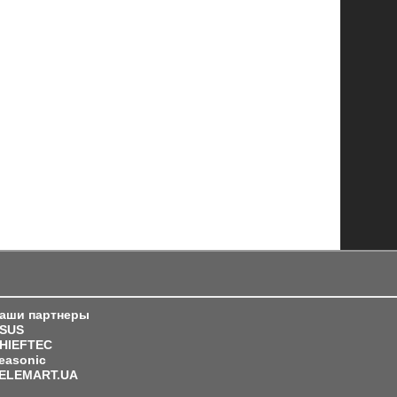
аши партнеры
SUS
HIEFTEC
easonic
ELEMART.UA