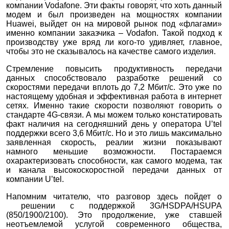
компании Vodafone. Эти факты говорят, что хоть данный
модем и был произведен на мощностях компании
Huawei, выйдет он на мировой рынок под «флагами»
именно компании заказчика – Vodafon. Такой подход к
производству уже вряд ли кого-то удивляет, главное,
чтобы это не сказывалось на качестве самого изделия.
Стремление повысить продуктивность передачи
данных способствовало разработке решений со
скоростями передачи вплоть до 7,2 Мбит/с. Это уже по
настоящему удобная и эффективная работа в интернет
сетях. Именно такие скорости позволяют говорить о
стандарте 4G-связи. А мы можем только констатировать
факт наличия на сегодняшний день у оператора U’tel
поддержки всего 3,6 Мбит/с. Но и это лишь максимально
заявленная скорость, реалии жизни показывают
намного меньшие возможности. Постараемся
охарактеризовать способности, как самого модема, так
и канала высокоскоростной передачи данных от
компании U’tel.
Напомним читателю, что разговор здесь пойдет о
решении с поддержкой 3G/HSDPA/HSUPA
(850/1900/2100). Это продолжение, уже ставшей
неотъемлемой услугой современного общества,