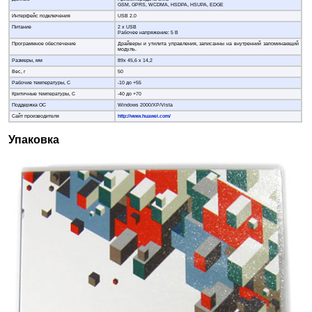
GSM, GPRS, WCDMA, HSDPA, HSUPA, EDGE
Интерфейс подключения
USB 2.0
Питание
2 х USB
Рабочее напряжение: 5 В
Программное обеспечение
Драйверы и утилита управления, записанны на внутренний запоминающий
модуль.
Размеры, мм
89х 45,6 х 14,2
Вес, г
50
Рабочие температуры, С
-10 до +55
Критичные температуры, С
-40 до +70
Поддержка ОС
Windows 2000/XP/Vista
Сайт производителя
http://www.huawei.com/
Упаковка