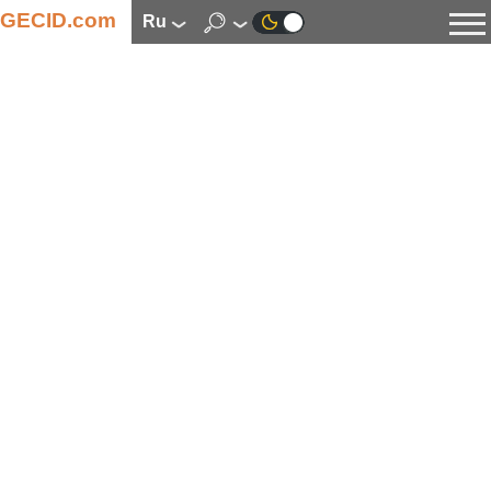
GECID.com
ru
Новости
Видео
Обзоры
Цифровая индустрия
Процессоры
Оперативная память
Материнские платы
Видеокарты
Системы охлаждения
Накопители
Корпуса
Источники питания
Мультимедиа
Цифровое фото и видео
Мониторы