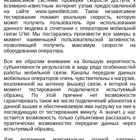
независимой системы проверки скорости доступа к
всемирно-известным интернет узлам предоставленной
на сайте www.speedtest.net. Такое независимое
тестирование покажет реальную скорость, которую
может получить пользователь при использовании
данного модема в сочетании с оператором мобильной
связи U’tel. Мы постарались произвести все замеры в
момент наименьшей пользовательской активности,
позволяющей получить максимум скорости на
оборудовании оператора.
Все же обратим внимание на большую вероятность
субъективности результатов в виду ряда особенностей
работы мобильной связи. Каналы передачи данных
мобильных операторов очень чувствительны к нагрузке,
возложенной на антенну (вышку) связи, к которой на
момент тестирования подключился испытуемый
образец. По этой причине нет возможности
гарантировать такое же число подключений абонентов к
данной вышке и обеспечиваемую ими нагрузку на нее в
последующую от тестирования минуту. А значит, у нас
остается возможность только субъективно рассказать о
практических возможностях передачи данных через
испытуемый образец.
Для получения максимально полной картины