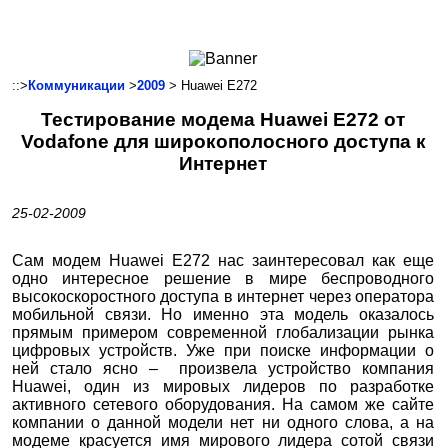
Ноутбуки и Планшеты
Смартфоны
Коммуникации
::>
Коммуникации
>
2009
> Huawei E272
Периферия
Тестирование модема Huawei E272 от
Автоэлектроника
Vodafone для широкополосного доступа к
Программное обеспечение
Интернет
Игры
25-02-2009
Сам модем Huawei E272 нас заинтересовал как еще
одно интересное решение в мире беспроводного
высокоскоростного доступа в интернет через оператора
мобильной связи. Но именно эта модель оказалось
прямым примером современной глобализации рынка
цифровых устройств. Уже при поиске информации о
ней стало ясно – произвела устройство компания
Huawei, один из мировых лидеров по разработке
активного сетевого оборудования. На самом же сайте
компании о данной модели нет ни одного слова, а на
модеме красуется имя мирового лидера сотой связи