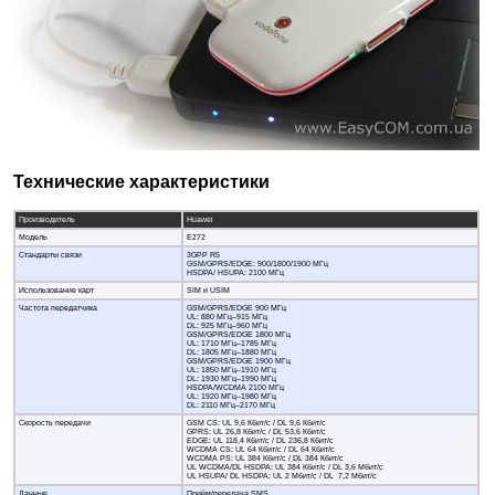
Технические характеристики
Производитель
Huawei
Модель
E272
Стандарты связи
3GPP R5
GSM/GPRS/EDGE: 900/1800/1900 МГц
HSDPA/ HSUPA: 2100 МГц
Использование карт
SIM и USIM
Частота передатчика
GSM/GPRS/EDGE 900 МГц
UL: 880 МГц–915 МГц
DL: 925 МГц–960 МГц
GSM/GPRS/EDGE 1800 МГц
UL: 1710 МГц–1785 МГц
DL: 1805 МГц–1880 МГц
GSM/GPRS/EDGE 1900 МГц
UL: 1850 МГц–1910 МГц
DL: 1930 МГц–1990 МГц
HSDPA/WCDMA 2100 МГц
UL: 1920 МГц–1980 МГц
DL: 2110 МГц–2170 МГц
Скорость передачи
GSM CS: UL 9,6 Кбит/с / DL 9,6 Кбит/с
GPRS: UL 26,8 Кбит/с / DL 53,6 Кбит/с
EDGE: UL 118,4 Кбит/с / DL 236,8 Кбит/с
WCDMA CS: UL 64 Кбит/с / DL 64 Кбит/с
WCDMA PS: UL 384 Кбит/с / DL 384 Кбит/с
UL WCDMA/DL HSDPA: UL 384 Кбит/с / DL 3,6 Мбит/с
UL HSUPA/ DL HSDPA: UL 2 Мбит/с / DL 7,2 Мбит/с
Данные
Приём/передача SMS