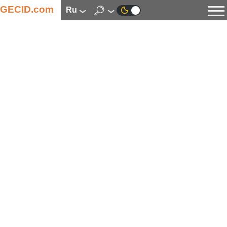
GECID.com
ru
Новости
Видео
Обзоры
Цифровая индустрия
Процессоры
Оперативная память
Материнские платы
Видеокарты
Системы охлаждения
Накопители
Корпуса
Источники питания
Мультимедиа
Цифровое фото и видео
Мониторы