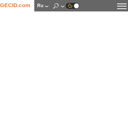
GECID.com
ru
Новости
Видео
Обзоры
Цифровая индустрия
Процессоры
Оперативная память
Материнские платы
Видеокарты
Системы охлаждения
Накопители
Корпуса
Источники питания
Мультимедиа
Цифровое фото и видео
Мониторы