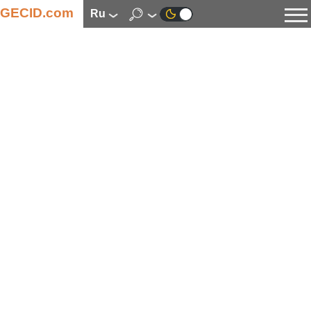
GECID.com
ru
Новости
Видео
Обзоры
Цифровая индустрия
Процессоры
Оперативная память
Материнские платы
Видеокарты
Системы охлаждения
Накопители
Корпуса
Источники питания
Мультимедиа
Цифровое фото и видео
Мониторы