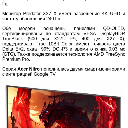
Гц.
Монитор Predator X27 X имеет разрешение 4K UHD и
частоту обновления 240 Гц.
Обе модели оснащены панелями QD-OLED,
сертифицированы по стандартам VESA DisplayHDR
TrueBlack (500 для X27U F5, 400 для X27 X),
поддерживают True 10Bit Color, имеют точность цвета
Delta E<2, охват 99% DCI-P3 и время отклика 0.03 мс
(GTG). Также поддерживается технология AMD FreeSync
Premium Pro.
Серия
Acer Nitro
пополнилась двумя смарт-мониторами
с интеграцией Google TV.