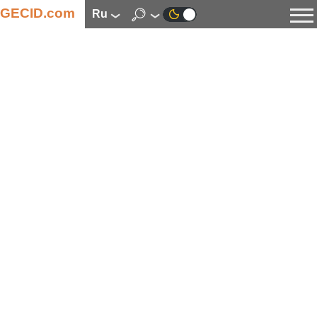
GECID.com
ru
Новости
Видео
Обзоры
Цифровая индустрия
Процессоры
Оперативная память
Материнские платы
Видеокарты
Системы охлаждения
Накопители
Корпуса
Источники питания
Мультимедиа
Цифровое фото и видео
Мониторы