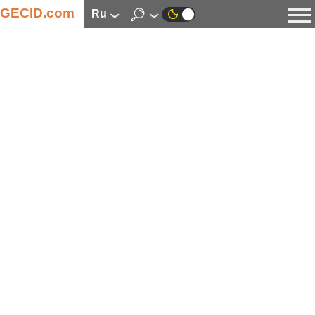
GECID.com
ru
Новости
Видео
Обзоры
Цифровая индустрия
Процессоры
Оперативная память
Материнские платы
Видеокарты
Системы охлаждения
Накопители
Корпуса
Источники питания
Мультимедиа
Цифровое фото и видео
Мониторы