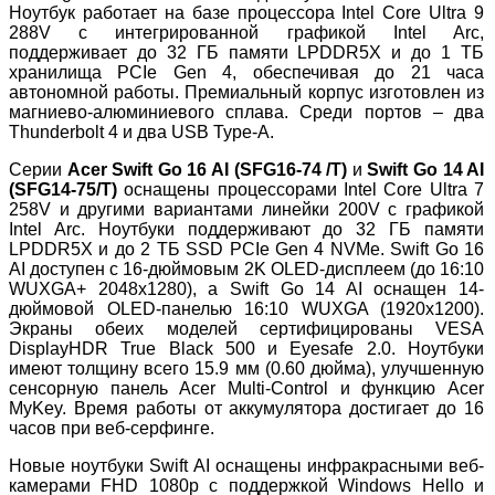
Ноутбук работает на базе процессора Intel Core Ultra 9
288V с интегрированной графикой Intel Arc,
поддерживает до 32 ГБ памяти LPDDR5X и до 1 ТБ
хранилища PCIe Gen 4, обеспечивая до 21 часа
автономной работы. Премиальный корпус изготовлен из
магниево-алюминиевого сплава. Среди портов – два
Thunderbolt 4 и два USB Type-A.
Серии
Acer Swift Go 16 AI (SFG16-74 /T)
и
Swift Go 14 AI
(SFG14-75/T)
оснащены процессорами Intel Core Ultra 7
258V и другими вариантами линейки 200V с графикой
Intel Arc. Ноутбуки поддерживают до 32 ГБ памяти
LPDDR5X и до 2 ТБ SSD PCIe Gen 4 NVMe. Swift Go 16
AI доступен с 16-дюймовым 2K OLED-дисплеем (до 16:10
WUXGA+ 2048x1280), а Swift Go 14 AI оснащен 14-
дюймовой OLED-панелью 16:10 WUXGA (1920x1200).
Экраны обеих моделей сертифицированы VESA
DisplayHDR True Black 500 и Eyesafe 2.0. Ноутбуки
имеют толщину всего 15.9 мм (0.60 дюйма), улучшенную
сенсорную панель Acer Multi-Control и функцию Acer
MyKey. Время работы от аккумулятора достигает до 16
часов при веб-серфинге.
Новые ноутбуки Swift AI оснащены инфракрасными веб-
камерами FHD 1080p с поддержкой Windows Hello и