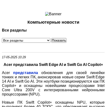
Ноутбуки и Планшеты
Смартфоны
Коммуникации
Компьютерные новости
Периферия
Все разделы
Автоэлектроника
Программное обеспечение
Игры
17-05-2025 10:29
Acer представила Swift Edge AI и Swift Go AI Copilot+
Acer
представила
обновления для своей линейки
тонких и легких ПК, анонсировав новые серии Swift Edge
14 AI и Swift Go AI. Эти ноутбуки позиционируются как ПК
Copilot+ и оснащены новейшими процессорами Intel
Core Ultra 200V с интегрированными нейронными
процессорами (NPU).
Новые ПК Swift Copilot+ оснащены NPU, которые
выполняют более 40 ТОПС, что обеспечивает высокую