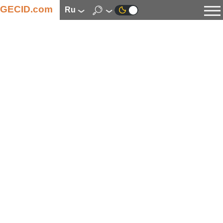
GECID.com
ru
Новости
Видео
Обзоры
Цифровая индустрия
Процессоры
Оперативная память
Материнские платы
Видеокарты
Системы охлаждения
Накопители
Корпуса
Источники питания
Мультимедиа
Цифровое фото и видео
Мониторы