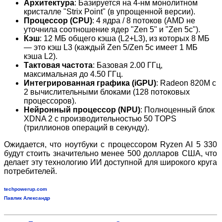
Архитектура
: Базируется на 4-нм монолитном
кристалле "Strix Point" (в упрощенной версии).
Процессор (CPU)
: 4 ядра / 8 потоков (AMD не
уточнила соотношение ядер "Zen 5" и "Zen 5c").
Кэш
: 12 МБ общего кэша (L2+L3), из которых 8 МБ
— это кэш L3 (каждый Zen 5/Zen 5c имеет 1 МБ
кэша L2).
Тактовая частота
: Базовая 2.00 ГГц,
максимальная до 4.50 ГГц.
Интегрированная графика (iGPU)
: Radeon 820M с
2 вычислительными блоками (128 потоковых
процессоров).
Нейронный процессор (NPU)
: Полноценный блок
XDNA 2 с производительностью 50 TOPS
(триллионов операций в секунду).
Ожидается, что ноутбуки с процессором Ryzen AI 5 330
будут стоить значительно менее 500 долларов США, что
делает эту технологию ИИ доступной для широкого круга
потребителей.
techpowerup.com
Павлик Александр