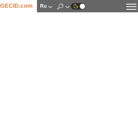
GECID.com
ru
Новости
Видео
Обзоры
Цифровая индустрия
Процессоры
Оперативная память
Материнские платы
Видеокарты
Системы охлаждения
Накопители
Корпуса
Источники питания
Мультимедиа
Цифровое фото и видео
Мониторы