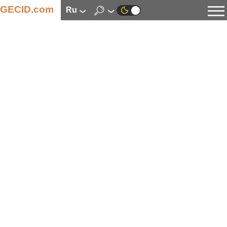
GECID.com
ru
Новости
Видео
Обзоры
Цифровая индустрия
Процессоры
Оперативная память
Материнские платы
Видеокарты
Системы охлаждения
Накопители
Корпуса
Источники питания
Мультимедиа
Цифровое фото и видео
Мониторы