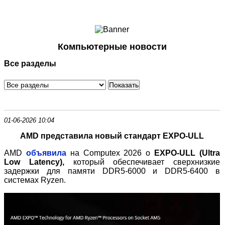
Ноутбуки и Планшеты
Смартфоны
Коммуникации
Компьютерные новости
Периферия
Все разделы
Автоэлектроника
Программное обеспечение
Игры
01-06-2026 10:04
AMD представила новый стандарт EXPO
‑
ULL
AMD
объявила
на Computex 2026 о
EXPO
‑
ULL (Ultra
Low Latency),
который обеспечивает сверхнизкие
задержки для памяти DDR5
‑
6000 и DDR5
‑
6400 в
системах Ryzen.