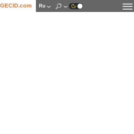
GECID.com
ru
Новости
Видео
Обзоры
Цифровая индустрия
Процессоры
Оперативная память
Материнские платы
Видеокарты
Системы охлаждения
Накопители
Корпуса
Источники питания
Мультимедиа
Цифровое фото и видео
Мониторы