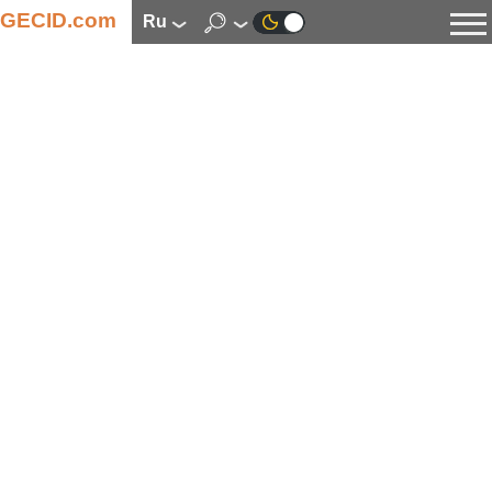
GECID.com
ru
Новости
Видео
Обзоры
Цифровая индустрия
Процессоры
Оперативная память
Материнские платы
Видеокарты
Системы охлаждения
Накопители
Корпуса
Источники питания
Мультимедиа
Цифровое фото и видео
Мониторы