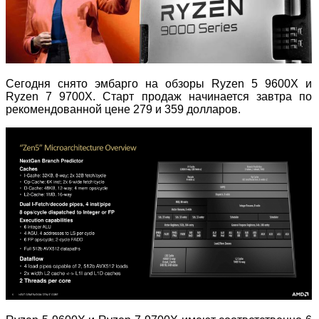
Сегодня снято эмбарго на обзоры Ryzen 5 9600X и
Ryzen 7
9700X. Старт продаж начинается завтра по
рекомендованной цене 279 и 359 долларов.