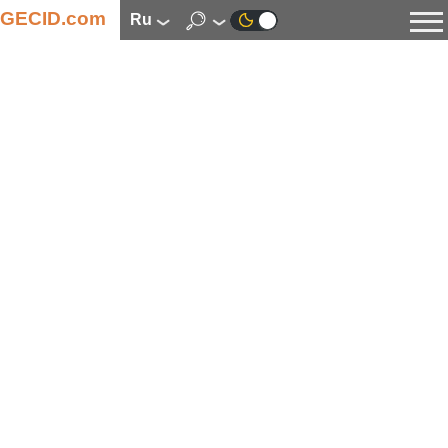
GECID.com
ru
Новости
Видео
Обзоры
Цифровая индустрия
Процессоры
Оперативная память
Материнские платы
Видеокарты
Системы охлаждения
Накопители
Корпуса
Источники питания
Мультимедиа
Цифровое фото и видео
Мониторы