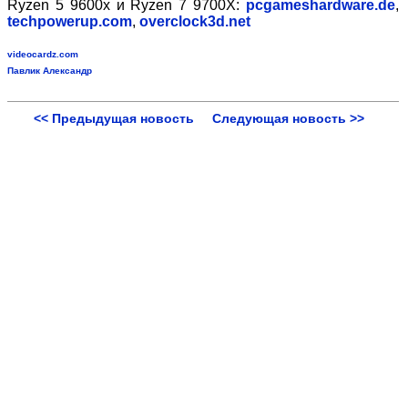
Ryzen 5
9600x и
Ryzen 7
9700X
:
pcgameshardware.de
,
techpowerup.com
,
overclock3d.net
videocardz.com
Павлик Александр
<< Предыдущая новость
Следующая новость >>