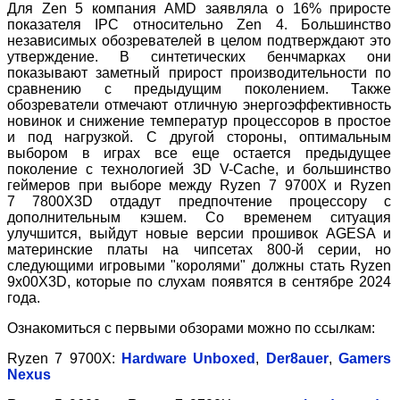
Для Zen 5 компания AMD заявляла о 16% приросте
показателя IPC относительно Zen 4. Большинство
независимых обозревателей в целом подтверждают это
утверждение. В синтетических бенчмарках они
показывают заметный прирост производительности по
сравнению с предыдущим поколением. Также
обозреватели отмечают отличную энергоэффективность
новинок и снижение температур процессоров в простое
и под нагрузкой. С другой стороны, оптимальным
выбором в играх все еще остается предыдущее
поколение с технологией 3D V-Cache, и большинство
геймеров при выборе между
Ryzen 7
9700X и
Ryzen
7
7800X3D отдадут предпочтение процессору с
дополнительным кэшем. Со временем ситуация
улучшится, выйдут новые версии прошивок AGESA и
материнские платы на чипсетах 800-й серии, но
следующими игровыми "королями" должны стать Ryzen
9x00X3D, которые по слухам появятся в сентябре 2024
года.
Ознакомиться с первыми обзорами можно по ссылкам:
Ryzen 7
9700X:
Hardware Unboxed
,
Der8auer
,
Gamers
Nexus