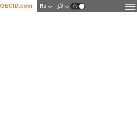
GECID.com
ru
Новости
Видео
Обзоры
Цифровая индустрия
Процессоры
Оперативная память
Материнские платы
Видеокарты
Системы охлаждения
Накопители
Корпуса
Источники питания
Мультимедиа
Цифровое фото и видео
Мониторы