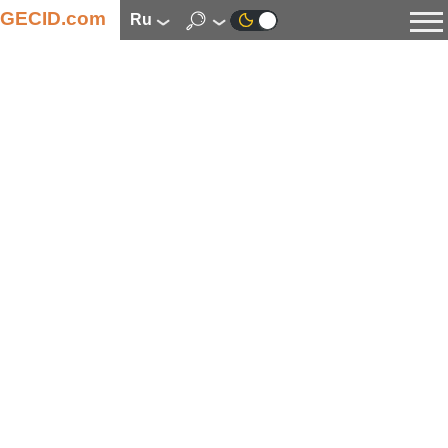
GECID.com
ru
Новости
Видео
Обзоры
Цифровая индустрия
Процессоры
Оперативная память
Материнские платы
Видеокарты
Системы охлаждения
Накопители
Корпуса
Источники питания
Мультимедиа
Цифровое фото и видео
Мониторы