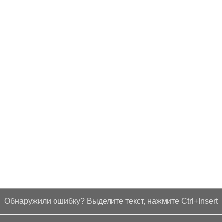
Обнаружили ошибку? Выделите текст, нажмите Ctrl+Insert