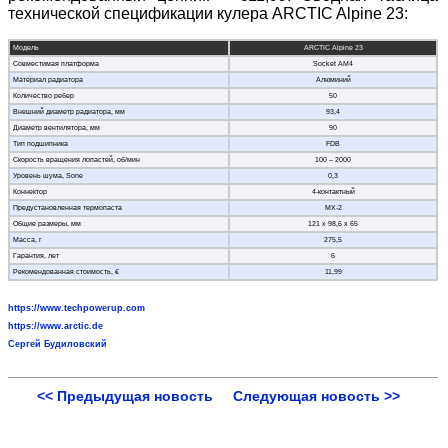
технической спецификации кулера ARCTIC Alpine 23:
Модель
ARCTIC Alpine 23
Совместимая платформа
Socket AM4
Материал радиатора
Алюминий
Количество ребер
50
Внешний диаметр радиатора, мм
93,4
Диаметр вентилятора, мм
90
Тип подшипника
FDB
Скорость вращения лопастей, об/мин
100 – 2000
Уровень шума, Sone
0,3
Коннектор
4-контактный
Предустановленная термопаста
MX-2
Общие размеры, мм
121 х 98,6 х 65
Масса, г
275,5
Гарантия, лет
6
Рекомендованная стоимость, €
11,99
https://www.techpowerup.com
https://www.arctic.de
Сергей Будиловский
<< Предыдущая новость
Следующая новость >>