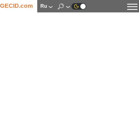
GECID.com
ru
Новости
Видео
Обзоры
Цифровая индустрия
Процессоры
Оперативная память
Материнские платы
Видеокарты
Системы охлаждения
Накопители
Корпуса
Источники питания
Мультимедиа
Цифровое фото и видео
Мониторы