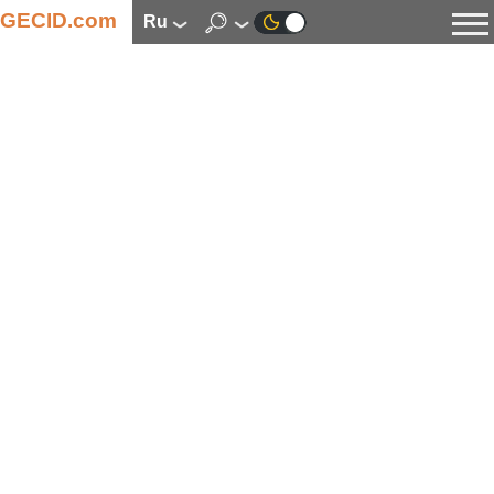
GECID.com
ru
Новости
Видео
Обзоры
Цифровая индустрия
Процессоры
Оперативная память
Материнские платы
Видеокарты
Системы охлаждения
Накопители
Корпуса
Источники питания
Мультимедиа
Цифровое фото и видео
Мониторы