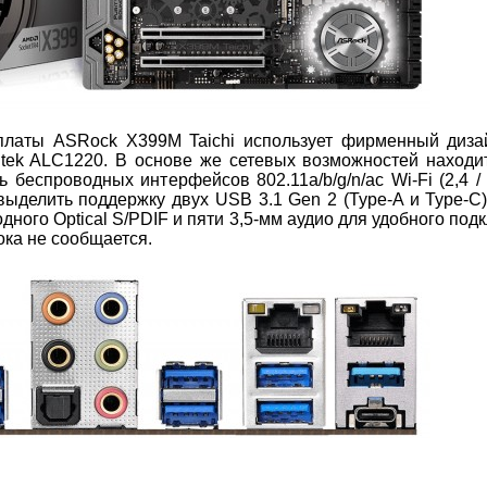
платы ASRock X399M Taichi использует фирменный дизай
ltek ALC1220. В основе же сетевых возможностей находи
 беспроводных интерфейсов 802.11a/b/g/n/ac Wi-Fi (2,4 / 
выделить поддержку двух USB 3.1 Gen 2 (Type-A и Type-C)
одного Optical S/PDIF и пяти 3,5-мм аудио для удобного по
ока не сообщается.