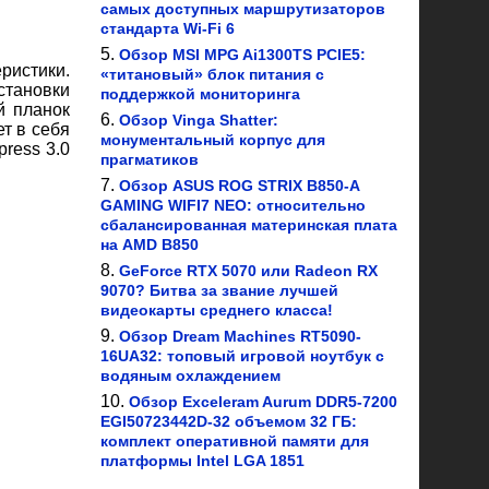
самых доступных маршрутизаторов
стандарта Wi-Fi 6
Обзор MSI MPG Ai1300TS PCIE5:
ристики.
«титановый» блок питания с
становки
поддержкой мониторинга
й планок
Обзор Vinga Shatter:
т в себя
монументальный корпус для
press 3.0
прагматиков
Обзор ASUS ROG STRIX B850-A
GAMING WIFI7 NEO: относительно
сбалансированная материнская плата
на AMD B850
GeForce RTX 5070 или Radeon RX
9070? Битва за звание лучшей
видеокарты среднего класса!
Обзор Dream Machines RT5090-
16UA32: топовый игровой ноутбук с
водяным охлаждением
Обзор Exceleram Aurum DDR5-7200
EGI50723442D-32 объемом 32 ГБ:
комплект оперативной памяти для
платформы Intel LGA 1851