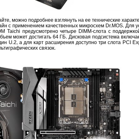
йте, можно подробнее взглянуть на ее технические характе
айн с применением качественных микросхем Dr.MOS. Для у
M Taichi предусмотрено четыре DIMM-слота с поддержко
ъем может достигать 64 ГБ. Дисковая подсистема включае
один U.2, а для карт расширения доступно три слота PCI Ex
льтиграфических связок.