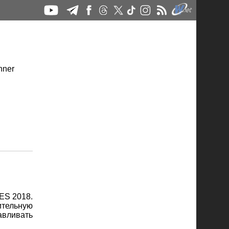
ES 2018.
ительную
авливать