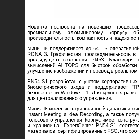
Новинка построена на новейших процессо
премиальному алюминиевому корпусу о
производительность, компактность и надежност
Мини-ПК поддерживает до 64 ГБ оперативно
RDNA 3. Графическая производительность в
предыдущего поколения PN53. Благодаря п
вычислений AI TOPS для быстрой обработки з
улучшение изображений и перевод в реальном
PN54-S1 разработан с учетом корпоративных
биометрического входа и поддерживает fT
безопасности Windows 11. Для крупных разве
для централизованного управления.
Мини-ПК имеет интегрированный динамик и мик
Instant Meeting и Idea Recording, а также по
голосового управления. Корпус имеет констру
и хранилища. ExpertCenter PN54-S1 соответ
материалов, сертифицированных FSC, что соот