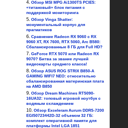
Обзор MSI MPG Ai1300TS PCIE5:
«титановый» блок питания с
поддержкой мониторинга
Обзор Vinga Shatter:
монументальный корпус для
прагматиков
Сравнение Radeon RX 9060 с RX
9060 XT, RX 7600, RTX 5060, Arc B580:
Сбалансированные 8 ГБ для Full HD?
GeForce RTX 5070 или Radeon RX
9070? Битва за звание лучшей
видеокарты среднего класса!
Обзор ASUS ROG STRIX B850-A
GAMING WIFI7 NEO: относительно
сбалансированная материнская плата
на AMD B850
Обзор Dream Machines RT5090-
16UA32: топовый игровой ноутбук с
водяным охлаждением
Обзор Exceleram Aurum DDR5-7200
EGI50723442D-32 объемом 32 ГБ:
комплект оперативной памяти для
платформы Intel LGA 1851