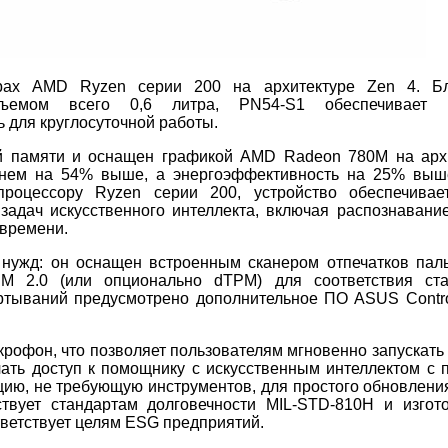
рах AMD Ryzen серии 200 на архитектуре Zen 4. Бл
бъемом всего 0,6 литра, PN54-S1 обеспечивает 
ь для круглосуточной работы.
й памяти и оснащен графикой AMD Radeon 780M на арх
 нем на 54% выше, а энергоэффективность на 25% выш
роцессору Ryzen серии 200, устройство обеспечивае
адач искусственного интеллекта, включая распознавание
 времени.
 нужд: он оснащен встроенным сканером отпечатков пал
PM 2.0 (или опционально dTPM) для соответствия ст
ртываний предусмотрено дополнительное ПО ASUS Contro
рофон, что позволяет пользователям мгновенно запускать
лучать доступ к помощнику с искусственным интеллектом с
кцию, не требующую инструментов, для простого обновлени
ствует стандартам долговечности MIL-STD-810H и изгот
ветствует целям ESG предприятий.