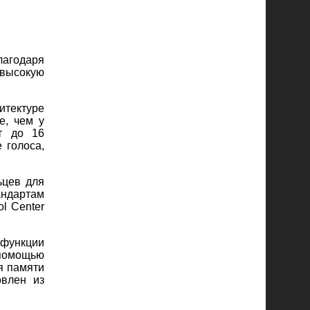
агодаря
высокую
итектуре
е, чем у
т до 16
 голоса,
ьцев для
андартам
l Center
 функции
 помощью
я памяти
овлен из