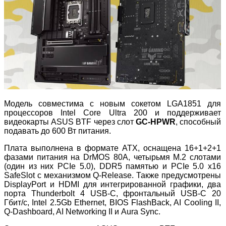
Модель совместима с новым сокетом LGA1851 для
процессоров Intel Core Ultra 200 и поддерживает
видеокарты ASUS BTF через слот
GC
‑
HPWR
, способный
подавать до 600 Вт питания.
Плата выполнена в формате ATX, оснащена 16+1+2+1
фазами питания на DrMOS 80A, четырьмя M.2 слотами
(один из них PCIe 5.0), DDR5 памятью и PCIe 5.0 x16
SafeSlot с механизмом Q
‑
Release. Также предусмотрены
DisplayPort и HDMI для интегрированной графики, два
порта Thunderbolt 4 USB
‑
C, фронтальный USB
‑
C 20
Гбит/с, Intel 2.5Gb Ethernet, BIOS FlashBack, AI Cooling II,
Q
‑
Dashboard, AI Networking II и Aura Sync.