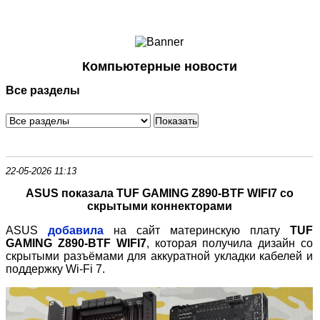
Ноутбуки и Планшеты
Смартфоны
Коммуникации
Компьютерные новости
Периферия
Все разделы
Автоэлектроника
Программное обеспечение
Игры
22-05-2026 11:13
ASUS показала TUF GAMING Z890
‑
BTF WIFI7 со
скрытыми коннекторами
ASUS
добавила
на сайт материнскую плату
TUF
GAMING Z890
‑
BTF WIFI7
, которая получила дизайн со
скрытыми разъёмами для аккуратной укладки кабелей и
поддержку Wi
‑
Fi 7.