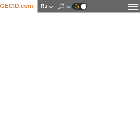
GECID.com
ru
Новости
Видео
Обзоры
Цифровая индустрия
Процессоры
Оперативная память
Материнские платы
Видеокарты
Системы охлаждения
Накопители
Корпуса
Источники питания
Мультимедиа
Цифровое фото и видео
Мониторы