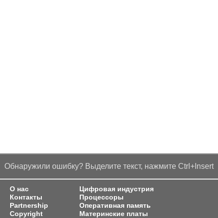
Обнаружили ошибку? Выделите текст, нажмите Ctrl+Insert
О нас
Цифровая индустрия
Контакты
Процессоры
Partnership
Оперативная память
Copyright
Материнские платы