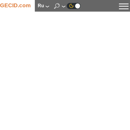
GECID.com
ru
Новости
Видео
Обзоры
Цифровая индустрия
Процессоры
Оперативная память
Материнские платы
Видеокарты
Системы охлаждения
Накопители
Корпуса
Источники питания
Мультимедиа
Цифровое фото и видео
Мониторы