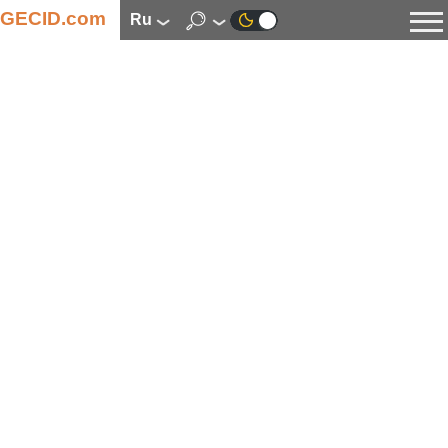
GECID.com
ru
Новости
Видео
Обзоры
Цифровая индустрия
Процессоры
Оперативная память
Материнские платы
Видеокарты
Системы охлаждения
Накопители
Корпуса
Источники питания
Мультимедиа
Цифровое фото и видео
Мониторы