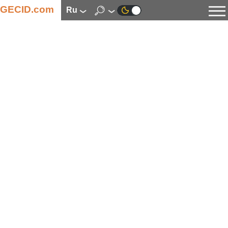
GECID.com
ru
Новости
Видео
Обзоры
Цифровая индустрия
Процессоры
Оперативная память
Материнские платы
Видеокарты
Системы охлаждения
Накопители
Корпуса
Источники питания
Мультимедиа
Цифровое фото и видео
Мониторы