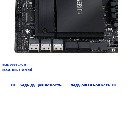
techpowerup.com
Паровышник Валерий
<< Предыдущая новость
Следующая новость >>