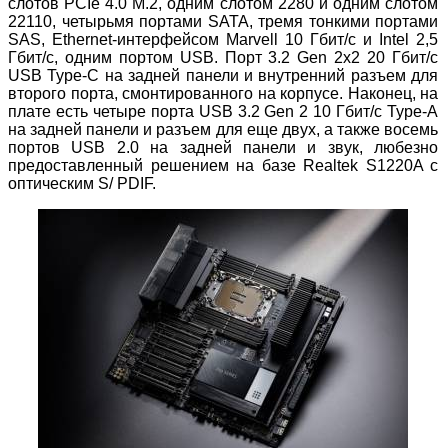
слотов PCIe 4.0 M.2, одним слотом 2280 и одним слотом
22110, четырьмя портами SATA, тремя тонкими портами
SAS, Ethernet-интерфейсом Marvell 10 Гбит/с и Intel 2,5
Гбит/с, одним портом USB. Порт 3.2 Gen 2x2 20 Гбит/с
USB Type-C на задней панели и внутренний разъем для
второго порта, смонтированного на корпусе. Наконец, на
плате есть четыре порта USB 3.2 Gen 2 10 Гбит/с Type-A
на задней панели и разъем для еще двух, а также восемь
портов USB 2.0 на задней панели и звук, любезно
предоставленный решением на базе Realtek S1220A с
оптическим S/ PDIF.