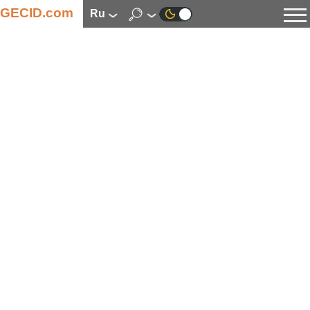
GECID.com
ru
Новости
Видео
Обзоры
Цифровая индустрия
Процессоры
Оперативная память
Материнские платы
Видеокарты
Системы охлаждения
Накопители
Корпуса
Источники питания
Мультимедиа
Цифровое фото и видео
Мониторы