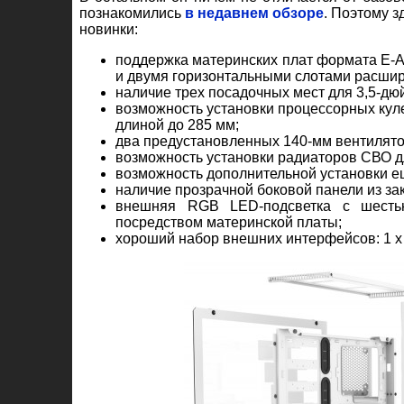
познакомились
в недавнем обзоре
. Поэтому 
новинки:
поддержка материнских плат формата E-AT
и двумя горизонтальными слотами расшир
наличие трех посадочных мест для 3,5-дю
возможность установки процессорных куле
длиной до 285 мм;
два предустановленных 140-мм вентилятора
возможность установки радиаторов СВО д
возможность дополнительной установки е
наличие прозрачной боковой панели из зак
внешняя RGB LED-подсветка с шесть
посредством материнской платы;
хороший набор внешних интерфейсов: 1 x U