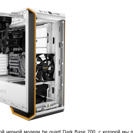
ой черной модели be quiet! Dark Base 700, с которой мы 