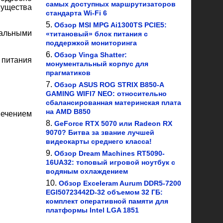
самых доступных маршрутизаторов
мущества
стандарта Wi-Fi 6
Обзор MSI MPG Ai1300TS PCIE5:
кальными
«титановый» блок питания с
поддержкой мониторинга
Обзор Vinga Shatter:
 питания
монументальный корпус для
прагматиков
Обзор ASUS ROG STRIX B850-A
GAMING WIFI7 NEO: относительно
сбалансированная материнская плата
на AMD B850
ечением
GeForce RTX 5070 или Radeon RX
9070? Битва за звание лучшей
видеокарты среднего класса!
Обзор Dream Machines RT5090-
16UA32: топовый игровой ноутбук с
водяным охлаждением
Обзор Exceleram Aurum DDR5-7200
EGI50723442D-32 объемом 32 ГБ:
комплект оперативной памяти для
платформы Intel LGA 1851