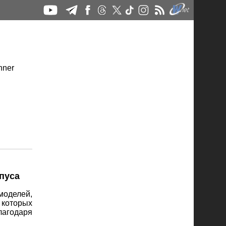
рпуса
 моделей,
 которых
лагодаря