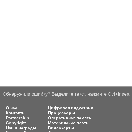
Обнаружили ошибку? Выделите текст, нажмите Ctrl+Insert
О нас
Цифровая индустрия
Контакты
Процессоры
Partnership
Оперативная память
Copyright
Материнские платы
Наши награды
Видеокарты