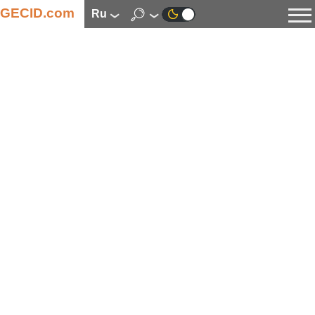
GECID.com
ru
Новости
Видео
Обзоры
Цифровая индустрия
Процессоры
Оперативная память
Материнские платы
Видеокарты
Системы охлаждения
Накопители
Корпуса
Источники питания
Мультимедиа
Цифровое фото и видео
Мониторы