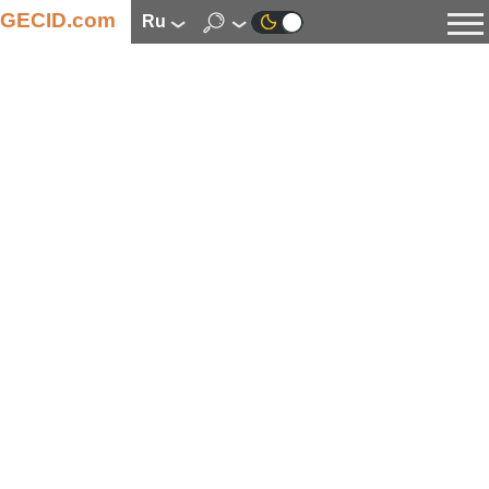
GECID.com
ru
Новости
Видео
Обзоры
Цифровая индустрия
Процессоры
Оперативная память
Материнские платы
Видеокарты
Системы охлаждения
Накопители
Корпуса
Источники питания
Мультимедиа
Цифровое фото и видео
Мониторы