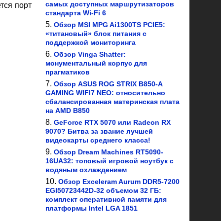
самых доступных маршрутизаторов
тся порт
стандарта Wi-Fi 6
Обзор MSI MPG Ai1300TS PCIE5:
«титановый» блок питания с
поддержкой мониторинга
Обзор Vinga Shatter:
монументальный корпус для
прагматиков
Обзор ASUS ROG STRIX B850-A
GAMING WIFI7 NEO: относительно
сбалансированная материнская плата
на AMD B850
GeForce RTX 5070 или Radeon RX
9070? Битва за звание лучшей
видеокарты среднего класса!
Обзор Dream Machines RT5090-
16UA32: топовый игровой ноутбук с
водяным охлаждением
Обзор Exceleram Aurum DDR5-7200
EGI50723442D-32 объемом 32 ГБ:
комплект оперативной памяти для
платформы Intel LGA 1851