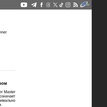
ором
r Master
означает
симально
м.