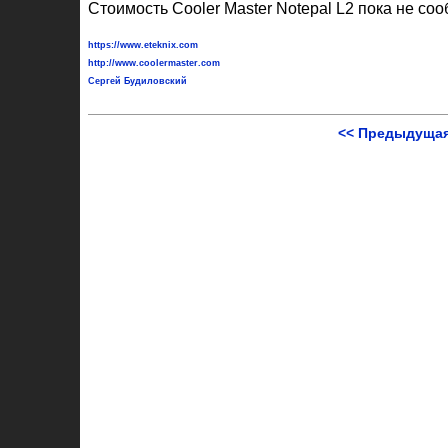
Стоимость Cooler Master Notepal L2 пока не соо
https://www.eteknix.com
http://www.coolermaster.com
Сергей Будиловский
<< Предыдущая