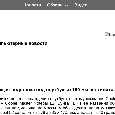
Новости
Обзоры
Видео
мпьютерные новости
ающая подставка под ноутбук со 160-мм вентилят
ится вопрос охлаждения ноутбука, поэтому компания Coole
 Cooler Master Notepal L2. Буква «L» в ее названии об
 сделан на уменьшение массы, чтобы сделать новинку мак
epal L2 составляют 379 х 285 х 47,5 мм, а масса – 640 грам