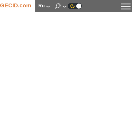
GECID.com
ru
Новости
Видео
Обзоры
Цифровая индустрия
Процессоры
Оперативная память
Материнские платы
Видеокарты
Системы охлаждения
Накопители
Корпуса
Источники питания
Мультимедиа
Цифровое фото и видео
Мониторы