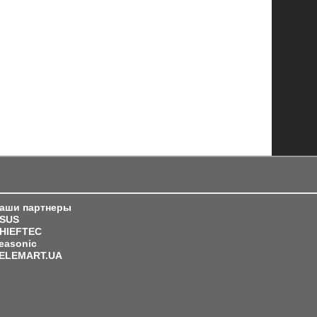
аши партнеры
SUS
HIEFTEC
easonic
ELEMART.UA