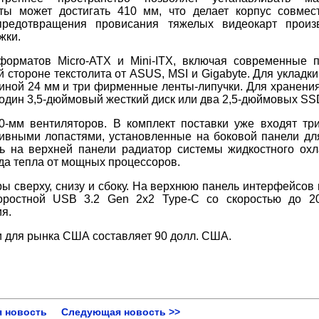
ты может достигать 410 мм, что делает корпус совме
редотвращения провисания тяжелых видеокарт произв
жки.
форматов Micro-ATX и Mini-ITX, включая современные 
стороне текстолита от ASUS, MSI и Gigabyte. Для укладки
иной 24 мм и три фирменные ленты-липучки. Для хранени
дин 3,5-дюймовый жесткий диск или два 2,5-дюймовых SS
0-мм вентиляторов. В комплект поставки уже входят тр
ивными лопастями, установленные на боковой панели дл
ть на верхней панели радиатор системы жидкостного ох
да тепла от мощных процессоров.
ы сверху, снизу и сбоку. На верхнюю панель интерфейсов
ростной USB 3.2 Gen 2x2 Type-C со скоростью до 20
я.
 для рынка США составляет 90 долл. США.
 новость
Следующая новость >>