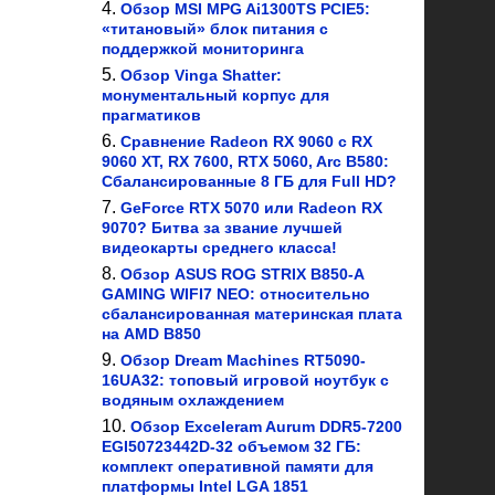
Обзор MSI MPG Ai1300TS PCIE5:
«титановый» блок питания с
поддержкой мониторинга
Обзор Vinga Shatter:
монументальный корпус для
прагматиков
Сравнение Radeon RX 9060 с RX
9060 XT, RX 7600, RTX 5060, Arc B580:
Сбалансированные 8 ГБ для Full HD?
GeForce RTX 5070 или Radeon RX
9070? Битва за звание лучшей
видеокарты среднего класса!
Обзор ASUS ROG STRIX B850-A
GAMING WIFI7 NEO: относительно
сбалансированная материнская плата
на AMD B850
Обзор Dream Machines RT5090-
16UA32: топовый игровой ноутбук с
водяным охлаждением
Обзор Exceleram Aurum DDR5-7200
EGI50723442D-32 объемом 32 ГБ:
комплект оперативной памяти для
платформы Intel LGA 1851