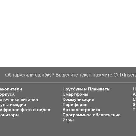
Обнаружили ошибку? Выделите текст, нажмите Ctrl+Insert
акопители
Ноутбуки и Планшеты
Н
орпуса
Смартфоны
A
сточники питания
Коммуникации
C
ультимедиа
Периферия
S
ифровое фото и видео
Автоэлектроника
T
ониторы
Программное обеспечение
Игры