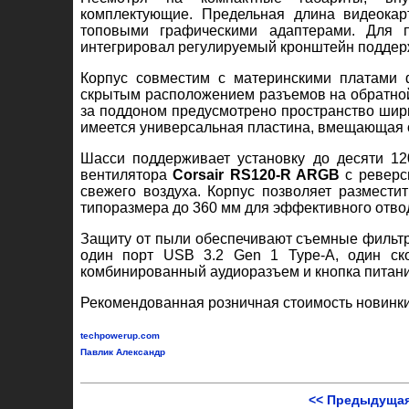
комплектующие. Предельная длина видеокар
топовыми графическими адаптерами. Для п
интегрировал регулируемый кронштейн поддер
Корпус совместим с материнскими платами 
скрытым расположением разъемов на обратной 
за поддоном предусмотрено пространство шир
имеется универсальная пластина, вмещающая о
Шасси поддерживает установку до десяти 12
вентилятора
Corsair RS120-R ARGB
с реверс
свежего воздуха. Корпус позволяет размести
типоразмера до 360 мм для эффективного отво
Защиту от пыли обеспечивают съемные фильтр
один порт USB 3.2 Gen 1 Type-A, один ско
комбинированный аудиоразъем и кнопка питани
Рекомендованная розничная стоимость новинки
techpowerup.com
Павлик Александр
<< Предыдущая