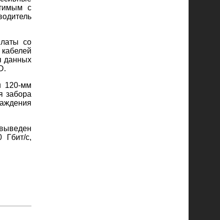
стимым с
одитель
платы со
 кабелей
я данных
D.
и 120-мм
я забора
лаждения
 выведен
 Гбит/с,