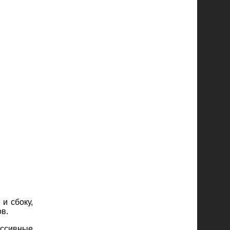
и сбоку,
в.
ссивные