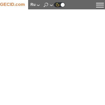
GECID.com
ru
Новости
Видео
Обзоры
Цифровая индустрия
Процессоры
Оперативная память
Материнские платы
Видеокарты
Системы охлаждения
Накопители
Корпуса
Источники питания
Мультимедиа
Цифровое фото и видео
Мониторы