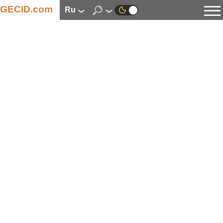
GECID.com
ru
Новости
Видео
Обзоры
Цифровая индустрия
Процессоры
Оперативная память
Материнские платы
Видеокарты
Системы охлаждения
Накопители
Корпуса
Источники питания
Мультимедиа
Цифровое фото и видео
Мониторы