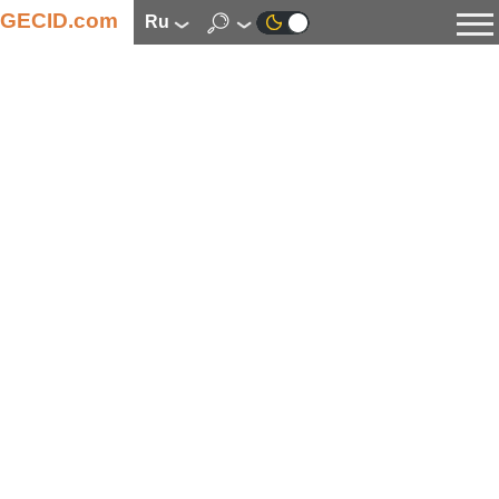
GECID.com
ru
Новости
Видео
Обзоры
Цифровая индустрия
Процессоры
Оперативная память
Материнские платы
Видеокарты
Системы охлаждения
Накопители
Корпуса
Источники питания
Мультимедиа
Цифровое фото и видео
Мониторы