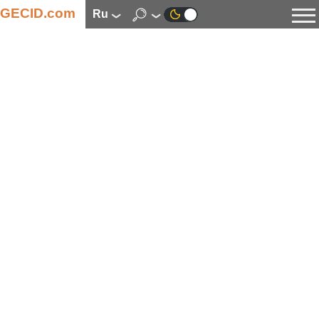
GECID.com
ru
Новости
Видео
Обзоры
Цифровая индустрия
Процессоры
Оперативная память
Материнские платы
Видеокарты
Системы охлаждения
Накопители
Корпуса
Источники питания
Мультимедиа
Цифровое фото и видео
Мониторы