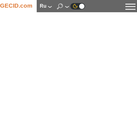
GECID.com
ru
Новости
Видео
Обзоры
Цифровая индустрия
Процессоры
Оперативная память
Материнские платы
Видеокарты
Системы охлаждения
Накопители
Корпуса
Источники питания
Мультимедиа
Цифровое фото и видео
Мониторы