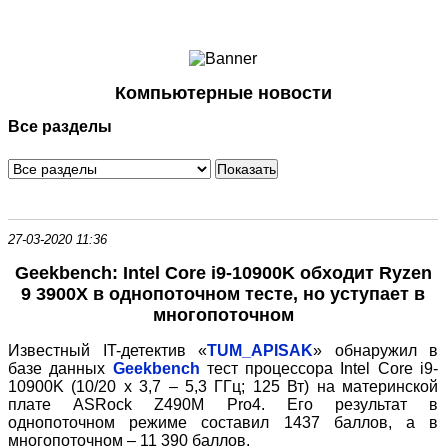
Ноутбуки и Планшеты
Смартфоны
Коммуникации
Компьютерные новости
Периферия
Все разделы
Автоэлектроника
Программное обеспечение
Игры
27-03-2020 11:36
Geekbench: Intel Core i9-10900K обходит Ryzen
9 3900X в однопоточном тесте, но уступает в
многопоточном
Известный IT-детектив «
TUM_APISAK
» обнаружил в
базе данных
Geekbench
тест процессора Intel Core i9-
10900K (10/20 х 3,7 – 5,3 ГГц; 125 Вт) на материнской
плате ASRock Z490M Pro4. Его результат в
однопоточном режиме составил 1437 баллов, а в
многопоточном – 11 390 баллов.